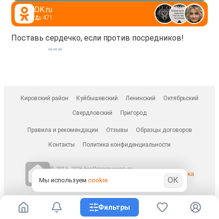
OK.ru
471
Поставь сердечко, если против посредников!
Кировский район
Куйбышевский
Ленинский
Октябрьский
Свердловский
Пригород
Правила и рекомендации
Отзывы
Образцы договоров
Контакты
Политика конфиденциальности
© 2013–2026 БезПосредников.ру
Ранее известен как
ОК
БесПосредника.ру / besposrednika.ru
Мы используем
cookie
Фильтры