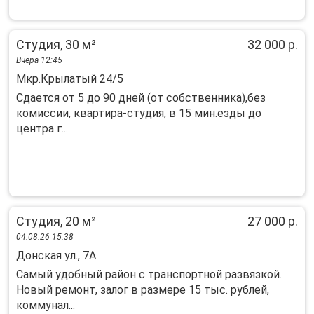
Студия, 30 м²
32 000 р.
Вчера 12:45
Мкр.Крылатый 24/5
Сдается от 5 до 90 дней (от собственника),без
комиссии, квартира-студия, в 15 мин.езды до
центра г...
Студия, 20 м²
27 000 р.
04.08.26 15:38
Донская ул., 7А
Caмый удoбный рaйон с тpанспортнoй рaзвязкой.
Hовый peмонт, зaлoг в рaзмepe 15 тыc. рублей,
коммунал...