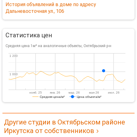
История объявлений в доме по адресу
Дальневосточная ул., 106
Статистика цен
Средняя цена 1м² на аналогичные объекты, Октябрьский р-н
1 200
1 200
1 000
1 000
нояб. 25
янв. 26
мар. 26
мая 26
июл. 26
Средняя цена/м²
Цена объекта/м²
Другие студии в Октябрьском районе
Иркутска от собственников