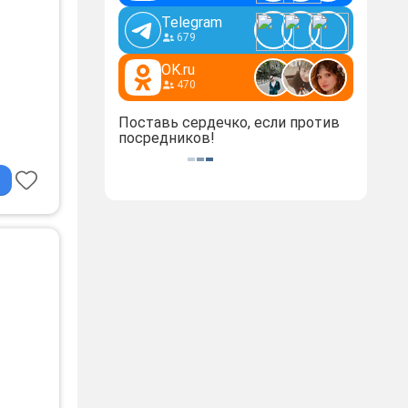
Telegram
679
OK.ru
470
Поставь сердечко, если против
 в ЖK
посредников!
а и
ается
льные
). Не
 в