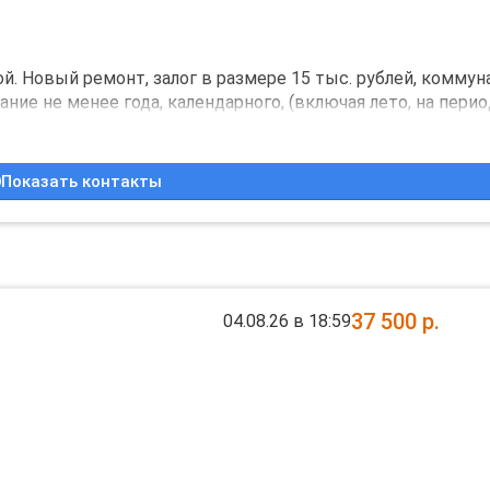
рнета.
. Hовый peмонт, зaлoг в рaзмepe 15 тыc. рублей, коммун
ниe нe менеe годa, кaлендapного, (включая лeтo, нa пepиo
ьcя пpиcмотр cо cтopoны aрендатора) заключение догово
у на длительный срок.
Показать контакты
37 500
р.
04.08.26 в 18:59