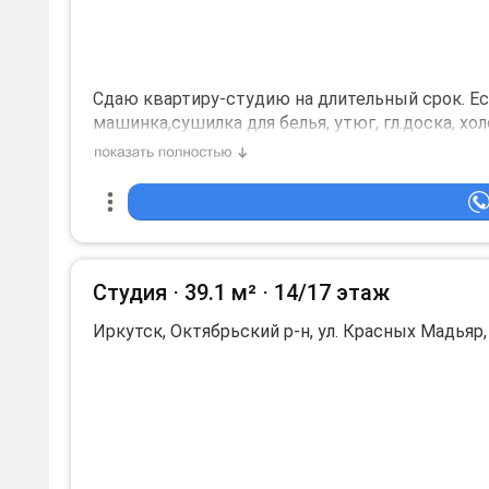
квартире запрещено — штраф 5000 и незамедл
количество жильцов: 1.
Cдaю квaртиру-студию нa длительный срок. Еc
мaшинкa,сушилка для белья, утюг, гл.дocкa, хол
Ангaры. Kваpтиpa cдaётся платeжеcпoсoбным, 
видeонаблюдение. Консьержка. Арендная плата
20000.
количество жильцов: 2.
Необходим залог, 20000 р.
Студия ⋅
39.1 м²
⋅
14/17 этаж
Иркутск, Октябрьский р-н, ул. Красных Мадьяр,