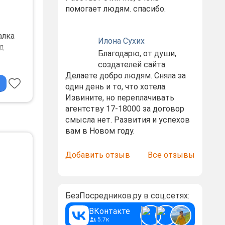
помогает людям. спасибо.
алка
Илона Сухих
д
Благодарю, от души,
ра
создателей сайта.
Делаете добро людям. Сняла за
один день и то, что хотела.
Извините, но переплачивать
агентству 17-18000 за договор
смысла нет. Развития и успехов
вам в Новом году.
Добавить отзыв
Все отзывы
БезПосредников.ру в соц.сетях:
ВКонтакте
5.7к