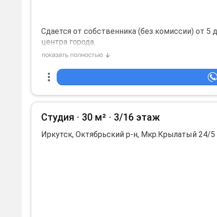
Сдается от собственника (без комиссии) от 5 д
центра города.
Квартира на 8 этаже,по адресу мкр.Крылатый д
Счетчики и интернет оплачиваются отдельно.
Рядом:
- Аэропорт
- Клиника "Линия Жизни" Ул.Ширямова 2
- Ширямова 36(Деловой Центр)
Студия ⋅
30 м²
⋅
3/16 этаж
- Школа Леонова- Пискунова 160
- Диагностический Центр(ул.Байкальская 109)
Иркутск, Октябрьский р-н, Мкр.Крылатый 24/5
- Сибэкспоцентр
- Байкал Бизнес Центр
- Ул.Байкальская
- ул.Депутатская
- ул.Ширямова
- мкр.Солнечный
- мкр.Лисиха
- Форд-Центр