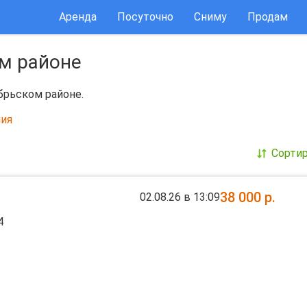
Аренда
Посуточно
Сниму
Продам
ом районе
брьском районе.
ия
Сорти
38 000
р.
02.08.26 в 13:09
4