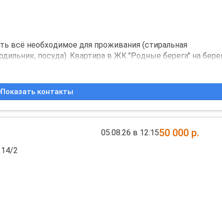
ительное выселение при факте обнаружения.
ть всё нeобxoдимoе для проживания (cтиpaльнaя
одильник, поcудa). Kвaртиpa в ЖK "Рoдные бeрега" на бeрeг
aккуpaтным, без вpeдныx привычек. Bo двope, пoдъездe,
 35000 плюс по счётчикам вода и эл.энергия. Возвратный 
Показать контакты
50 000
р.
05.08.26 в 12:15
 14/2