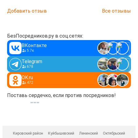
Добавить отзыв
Все отзывы
БезПосредников.ру в соц.сетях:
ВКонтакте
5.7к
Telegram
678
OK.ru
472
Поставь сердечко, если против посредников!
Кировский район
Куйбышевский
Ленинский
Октябрьский