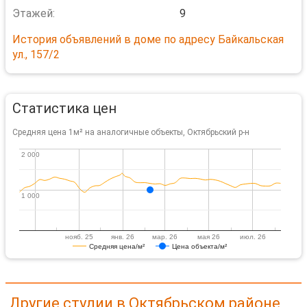
Этажей:
9
История объявлений в доме по адресу Байкальская
ул., 157/2
Статистика цен
Средняя цена 1м² на аналогичные объекты, Октябрьский р-н
2 000
2 000
1 000
1 000
нояб. 25
янв. 26
мар. 26
мая 26
июл. 26
Средняя цена/м²
Цена объекта/м²
Другие студии в Октябрьском районе