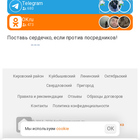
Telegram
680
OK.ru
473
Поставь сердечко, если против посредников!
Кировский район
Куйбышевский
Ленинский
Октябрьский
Свердловский
Пригород
Правила и рекомендации
Отзывы
Образцы договоров
Контакты
Политика конфиденциальности
© 2013–2026 БезПосредников.ру
Ранее известен как
ОК
БесПосредника.ру / besposrednika.ru
Мы используем
cookie