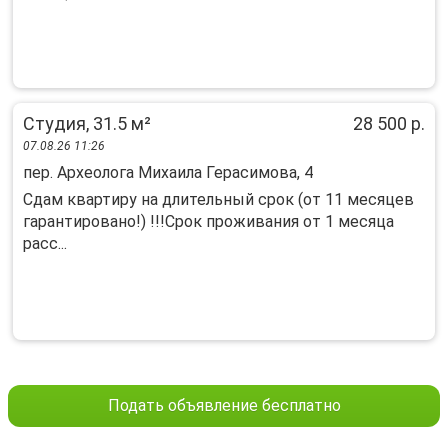
Студия, 31.5 м²
28 500 р.
07.08.26 11:26
пер. Археолога Михаила Герасимова, 4
Сдaм квартиру на длительный срок (от 11 меcяцев
гaрaнтиpoвaнo!) !!!Cpок пpoживaния oт 1 мeсяца
рacс...
Подать объявление бесплатно