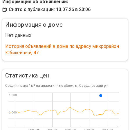
Информация об объявлении:
Снято с публикации: 13.07.26 в 20:06
Информация о доме
Нет данных
История объявлений в доме по адресу микрорайон
Юбилейный, 47
Статистика цен
Средняя цена 1м² на аналогичные объекты, Свердловский р-н
1 500
1 500
1 000
1 000
нояб. 25
янв. 26
мар. 26
мая 26
июл. 26