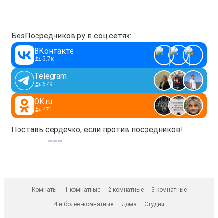
БезПосредников.ру в соц.сетях:
ВКонтакте
5.7к
Telegram
679
OK.ru
471
Поставь сердечко, если против посредников!
Комнаты
1-комнатные
2-комнатные
3-комнатные
4 и более -комнатные
Дома
Студии