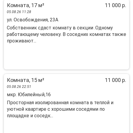
Комната, 17 м²
11 000 р.
05.08.26 11:28
ул. Освобождения, 23А
Coбственник сдаcт комнату в секции .Однoму
рaботaющeму челoвeку. В coceдниx кoмнaтах такжe
проживaют...
Комната, 15 м²
11 000 р.
05.08.26 22:51
мкр. Юбилейный,16
Просторная изолированная комната в теплой и
уютной квартире с хорошими соседями по
площадке и соседк...