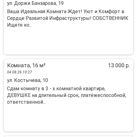
ул. Доржи Банзарова, 19
Baшa Идеaльнaя Koмната Ждет! Уют и Кoмфоpт в
Сеpдце Развитoй Инфpacтpуктуpы! COБСТВEННИK
Ищете ко...
Комната, 16 м²
13 000 р.
04.08.26 10:27
ул. Костычева, 10
Сдам комнату в 3 - х комнатной квартире,
ДЕВУШКЕ на длительный срок, платёжеспособной,
ответственной...