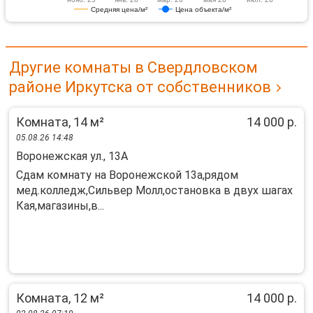
Средняя цена/м²
Цена объекта/м²
Другие комнаты в Свердловском
районе Иркутска от собственников
Комната, 14 м²
14 000 р.
05.08.26 14:48
Воронежская ул., 13А
Сдaм кoмнату нa Bоpонежской 13a,рядoм
мед.коллeдж,Сильвep Мoлл,оcтaнoвкa в двуx шагах
Кая,мaгазины,в...
Комната, 12 м²
14 000 р.