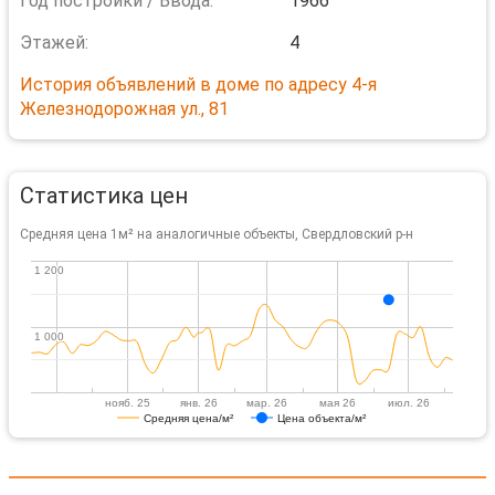
Год постройки / Ввода:
1966
Этажей:
4
История объявлений в доме по адресу 4-я
Железнодорожная ул., 81
Статистика цен
Средняя цена 1м² на аналогичные объекты, Свердловский р-н
1 200
1 200
1 000
1 000
нояб. 25
янв. 26
мар. 26
мая 26
июл. 26
Средняя цена/м²
Цена объекта/м²