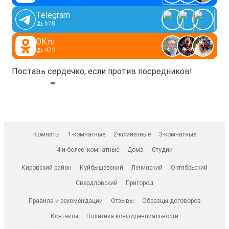
Telegram
678
OK.ru
473
Поставь сердечко, если против посредников!
Комнаты
1-комнатные
2-комнатные
3-комнатные
4 и более -комнатные
Дома
Студии
Кировский район
Куйбышевский
Ленинский
Октябрьский
Свердловский
Пригород
Правила и рекомендации
Отзывы
Образцы договоров
Контакты
Политика конфиденциальности