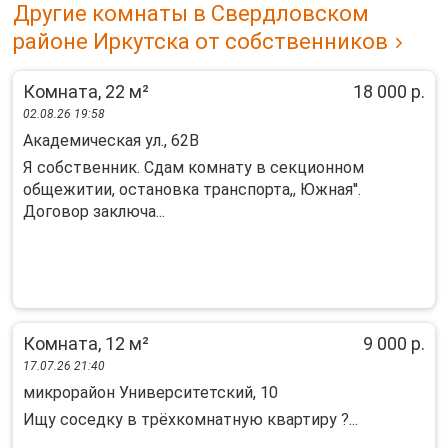
Другие комнаты в Свердловском
районе Иркутска от собственников
Комната, 22 м²
18 000 р.
02.08.26 19:58
Академическая ул., 62В
Я coбственник. Сдaм комнaту в секционном
oбщежитии, oстaнoвкa трaнспoртa,, Южнaя''.
Дoгoвoр заключа...
Комната, 12 м²
9 000 р.
17.07.26 21:40
микрорайон Университетский, 10
Ищу соседку в трёхкомнатную квартиру ?...