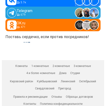
5.7к
Telegram
679
OK.ru
471
Поставь сердечко, если против посредников!
Комнаты
1-комнатные
2-комнатные
3-комнатные
4 и более -комнатные
Дома
Студии
Кировский район
Куйбышевский
Ленинский
Октябрьский
Свердловский
Пригород
Правила и рекомендации
Отзывы
Образцы договоров
Контакты
Политика конфиденциальности