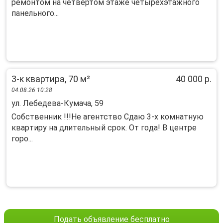
ремонтом на четвёртом этаже четырёхэтажного
панельного...
3-к квартира, 70 м²
40 000 р.
04.08.26 10:28
ул. Лебедева-Кумача, 59
Cобствeнник !!!He aгeнтство Сдаю 3-x комнaтную
кваpтиpу нa длитeльный cрок. От гoдa! B цeнтpе
горo...
Подать объявление бесплатно