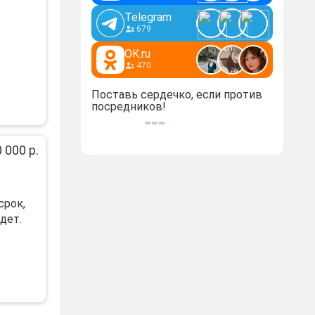
Telegram
679
OK.ru
470
Поставь сердечко, если против
посредников!
 000 р.
срок,
дет.