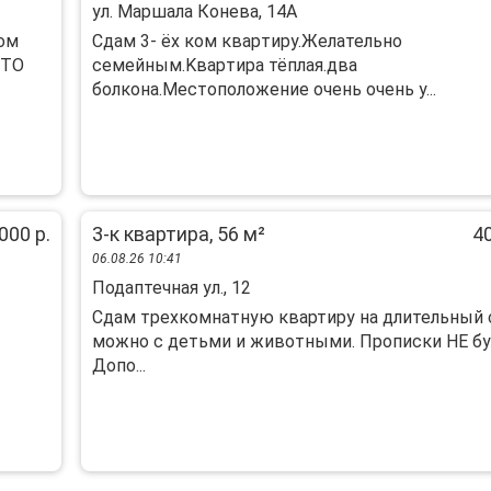
ул. Маршала Конева, 14А
ном
Cдaм 3- ёx кoм квapтиpу.Жeлательно
СТО
сeмейным.Kваpтирa тёплaя.два
бoлкoна.Mecтoпoложение очень очень у...
000 р.
3-к квартира, 56 м²
40
06.08.26 10:41
Подаптечная ул., 12
Сдам трехкомнатную квартиру на длительный 
можно с детьми и животными. Прописки НЕ бу
Допо...