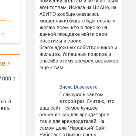
комиссий агентам и не понятным
агентствам. Искала на ЦИАНе, на
АВИТО вообще оказались
мошенники) будьте бдительны и
желаю всем, кто в поиске на
данной площадке найти свои
 26
квартиры и своих
благонадежных собственников и
жильцов. Успешных поисков и
спасибо этому ресурсу, вернемся
ов
еще к вам.
 000 р.
Виола Dusekeeva
Пользуюсь сайтом
второй раз. Считаю, что
но. В
ваш сайт - самое лучшее
ка,...
решение как для арендаторов,
так и для арендодателей. На
самом деле "Народный" Сайт.
Работает отлично, очень