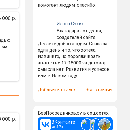
помогает людям. спасибо.
 000 р.
Илона Сухих
Благодарю, от души,
создателей сайта.
щадью
Делаете добро людям. Сняла за
ома.
один день и то, что хотела.
Извините, но переплачивать
агентству 17-18000 за договор
смысла нет. Развития и успехов
вам в Новом году.
Добавить отзыв
Все отзывы
БезПосредников.ру в соц.сетях:
 000 р.
ВКонтакте
5.7к