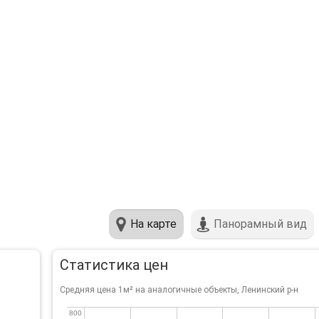
На карте
Панорамный вид
Статистика цен
Средняя цена 1м² на аналогичные объекты, Ленинский р-н
800
800