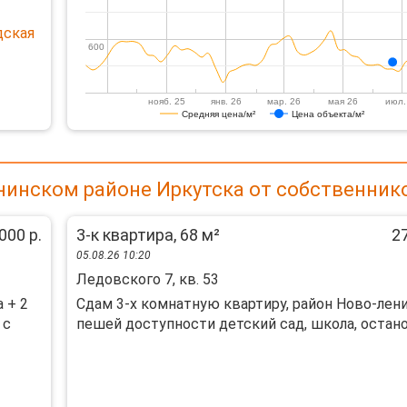
дская
600
600
нояб. 25
янв. 26
мар. 26
мая 26
июл.
Средняя цена/м²
Цена объекта/м²
нинском районе Иркутска от собственник
000 р.
3-к квартира, 68 м²
27
05.08.26 10:20
Ледовского 7, кв. 53
 + 2
Сдам 3-х комнатную квартиру, район Ново-лени
 с
пешей доступности детский сад, школа, останов