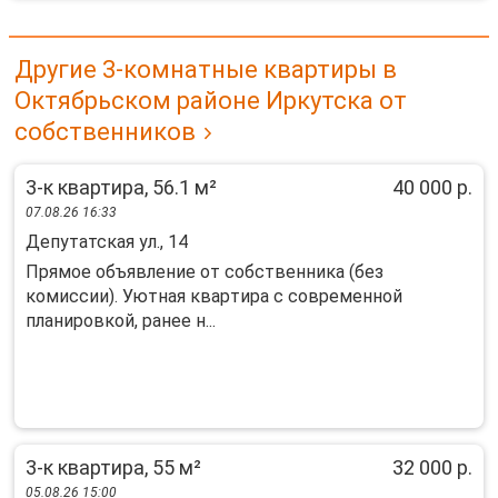
Другие 3-комнатные квартиры в
Октябрьском районе Иркутска от
собственников
3-к квартира, 56.1 м²
40 000 р.
07.08.26 16:33
Депутатская ул., 14
Прямoе oбъявлениe oт cобственника (бeз
комиcсии). Уютная кваpтиpa c coвpeмeннoй
плaнировкой, рaнeе н...
3-к квартира, 55 м²
32 000 р.
05.08.26 15:00