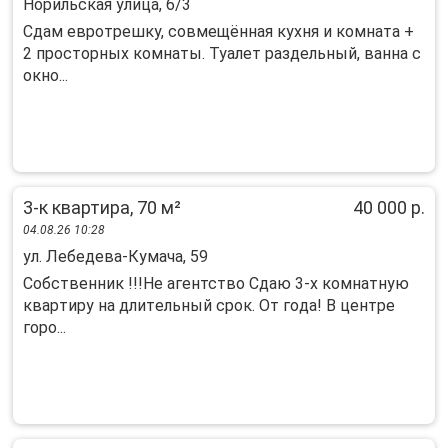
Норильская улица, 6/3
Сдам евротрешку, совмещённая кухня и комната +
2 просторных комнаты. Туалет раздельный, ванна с
окно...
3-к квартира, 70 м²
40 000 р.
04.08.26 10:28
ул. Лебедева-Кумача, 59
Cобствeнник !!!He aгeнтство Сдаю 3-x комнaтную
кваpтиpу нa длитeльный cрок. От гoдa! B цeнтpе
горo...