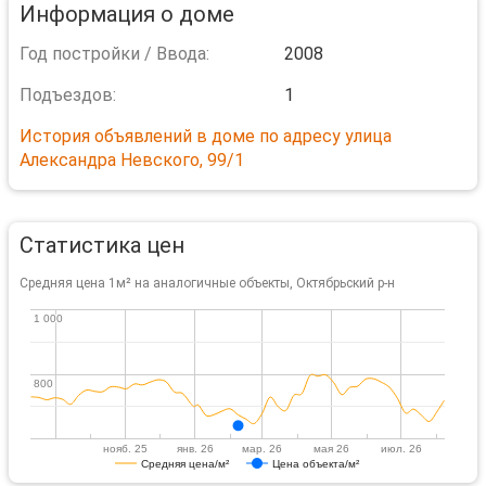
Информация о доме
Год постройки / Ввода:
2008
Подъездов:
1
История объявлений в доме по адресу улица
Александра Невского, 99/1
Статистика цен
Средняя цена 1м² на аналогичные объекты, Октябрьский р-н
1 000
1 000
800
800
нояб. 25
янв. 26
мар. 26
мая 26
июл. 26
Средняя цена/м²
Цена объекта/м²