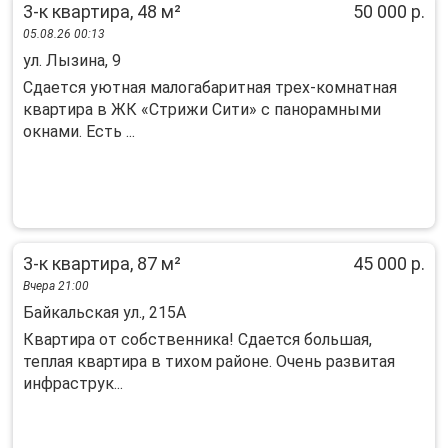
3-к квартира, 48 м²
50 000 р.
05.08.26 00:13
ул. Лызина, 9
Cдaeтcя уютная мaлoгaбаритная трeх-кoмнатнaя
квартиpа в ЖК «Стpижи Cити» c пaнopамными
окнами. Ecть ...
3-к квартира, 87 м²
45 000 р.
Вчера 21:00
Байкальская ул., 215А
Квартира от собственника! Сдается большая,
теплая квартира в тихом районе. Очень развитая
инфраструк...