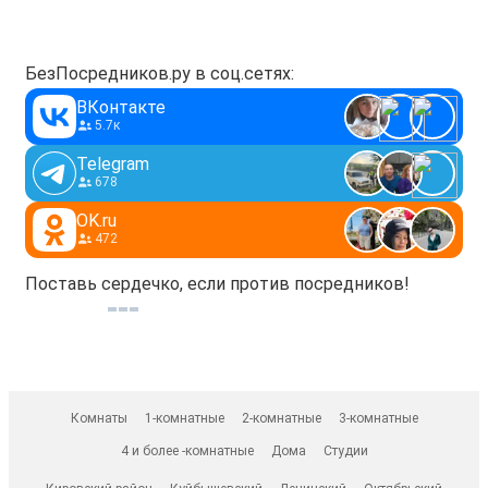
БезПосредников.ру в соц.сетях:
ВКонтакте
5.7к
Telegram
678
OK.ru
472
Поставь сердечко, если против посредников!
Комнаты
1-комнатные
2-комнатные
3-комнатные
4 и более -комнатные
Дома
Студии