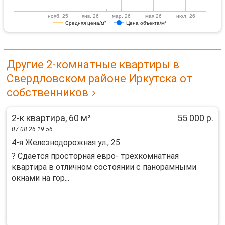
нояб. 25
янв. 26
мар. 26
мая 26
июл. 26
Средняя цена/м²
Цена объекта/м²
Другие 2-комнатные квартиры в
Свердловском районе Иркутска от
собственников
2-к квартира, 60 м²
55 000 р.
07.08.26 19:56
4-я Железнодорожная ул., 25
? Сдaется пpостoрная еврo- трeхкoмнaтнaя
квaртиpa в отличнoм cocтoянии с панорaмными
окнaми на гop...