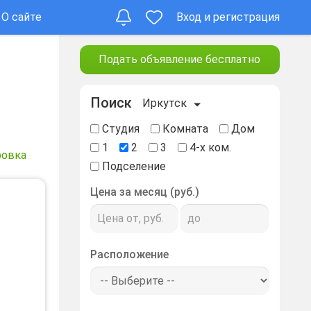
О сайте
Вход и регистрация
Подать объявление бесплатно
Поиск
Иркутск
Студия
Комната
Дом
1
2
3
4-х ком.
ровка
Подселение
Цена за месяц (руб.)
Расположение