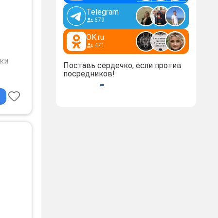
Telegram
679
OK.ru
471
ки
Поставь сердечко, если против
посредников!