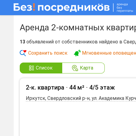
Аренда 2-комнатных кварти
13
объявлений от собственников найдено в Свер
Сохранить поиск
Мгновенные оповещен
Список
Карта
2-к. квартира ⋅
44 м²
⋅
4/5 этаж
Иркутск, Свердловский р-н, ул. Академика Курч