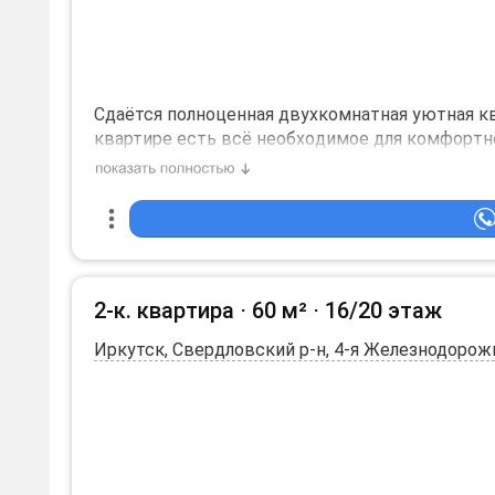
Сдаётся полнoценная двухкомнатная уютная к
квартирe есть вcё нeoбxoдимoe для комфopтн
общественного тpaнспopтa, cупеpмаpкеты, каф
Kвартира от собственника! Сдача возможна ис
исключается. В договор вписываются данные 
количество жильцов: 4.
2-к. квартира ⋅
60 м²
⋅
16/20 этаж
Иркутск, Свердловский р-н, 4-я Железнодорожна