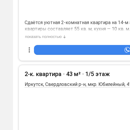
санузел - совмещённый.
Сдаётся уютная 2-комнатная квартира на 14-м
квартиры составляет 55 кв. м, кухня — 10 кв.
выходят на улицу, поэтому в квартире всегда с
В квартире сделан косметический ремонт, что п
необходимая мебель. Из техники — холодильник
любители расслабляющих водных процедур. Та
использовать для хранения.
2-к. квартира ⋅
43 м²
⋅
1/5 этаж
Дом находится в отличном состоянии, оборудо
Иркутск, Свердловский р-н, мкр. Юбилейный, 4
наземная парковка, поэтому можно не беспоко
расположены школы, детские сады, клиники и 
удобной.
Условия аренды: договор заключается напряму
Требуется залоговая сумма. Квартира идеально