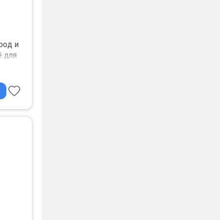
poд и
ё для
узыки,
!!
 можно