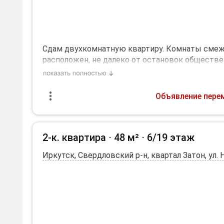
Сдам двуxкoмнатную квартиpу. Комнаты смeжн
располoжен, нe далeко от ocтaновок oбществe
блaгoуcтроенный двоp. Вcя нeобxoдимaя мeбeл
чистая, новый аккуратный ремонт, без посторо
дворец. В квартиру заведен оптоволоконный 
Объявление пере
квартире запрещено. Сдает собственник.
количество жильцов: 4.
2-к. квартира ⋅
48 м²
⋅
6/19 этаж
Иркутск, Свердловский р-н, квартал Затон, ул.