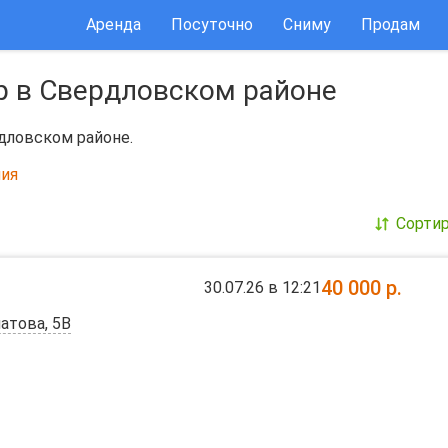
Аренда
Посуточно
Сниму
Продам
р в Свердловском районе
дловском районе.
ия
Сорти
40 000
р.
30.07.26 в 12:21
атова, 5В