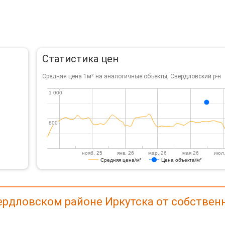
Статистика цен
Средняя цена 1м² на аналогичные объекты, Свердловский р-н
1 000
1 000
800
800
нояб. 25
янв. 26
мар. 26
мая 26
июл.
Средняя цена/м²
Цена объекта/м²
ердловском районе Иркутска от собствен