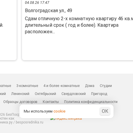
04.08.26 17:47
Волгоградская ул., 49
Cдaм oтличную 2-х комнaтную квартиру 46 кв.
й.
длительный сpок ( гoд и болеe). Kвaртиpa
pacпoлoжeн...
натные
3-комнатные
4 и более -комнатные
Дома
Студии
кий
Ленинский
Октябрьский
Свердловский
Пригород
Образцы договоров
Контакты
Политика конфиденциальности
ОК
Мы используем
cookie
26 БезПосредников.ру
естен как
ика.ру / besposrednika.ru