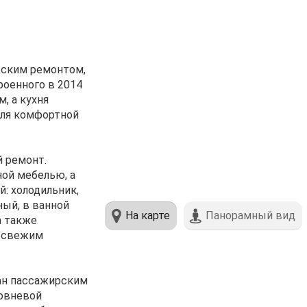
рским ремонтом,
роенного в 2014
, а кухня
 для комфортной
 ремонт.
ной мебелью, а
: холодильник,
ный, в ванной
На карте
Панорамный вид
а также
я свежим
ан пассажирским
ровневой