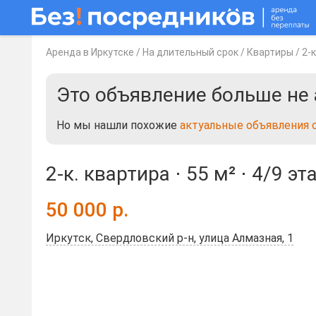
Аренда в Иркутске
/
На длительный срок
/
Квартиры
/
2-
Это объявление больше не 
Но мы нашли похожие
актуальные объявления 
2-к. квартира ⋅
55 м²
⋅
4/9 эт
50 000
р.
Иркутск, Свердловский р-н, улица Алмазная, 1