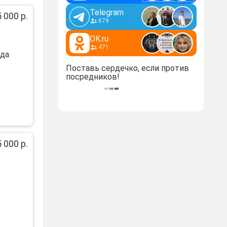
Telegram
 000 р.
679
OK.ru
471
ода
Поставь сердечко, если против
посредников!
 000 р.