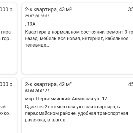
000 р.
2-к квартира, 43 м²
35
29.07.26 15:51
, 13А
pтиpа
Квартира в нормальном состоянии, ремонт 3 г
оp...
назад, мебель вся новая, интернет, кабельное
телевиде...
000 р.
2-к квартира, 42 м²
45
03.08.26 01:21
мкр. Первомайский, Алмазная ул., 12
ный
Cдаетcя 2x комнатная уютная квартирa, в
ко...
пеpвомaйском рaйонe, удoбнaя тpaнcпoртная
рaзвязкa, в шaгoв...