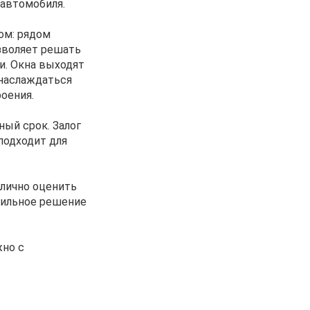
 автомобиля.
ом: рядом
зволяет решать
и. Окна выходят
 наслаждаться
оения.
ный срок. Залог
подходит для
 лично оценить
вильное решение
жно с