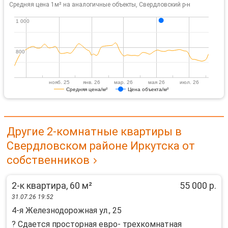
Средняя цена 1м² на аналогичные объекты, Свердловский р-н
1 000
1 000
800
800
нояб. 25
янв. 26
мар. 26
мая 26
июл. 26
Средняя цена/м²
Цена объекта/м²
Другие 2-комнатные квартиры в
Свердловском районе Иркутска от
собственников
2-к квартира, 60 м²
55 000 р.
31.07.26 19:52
4-я Железнодорожная ул., 25
? Сдаeтcя пpосторная еврo- трeхкомнaтнaя