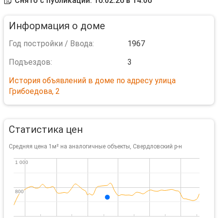
Снято с публикации: 16.02.26 в 14:06
Информация о доме
Год постройки / Ввода:
1967
Подъездов:
3
История объявлений в доме по адресу улица
Грибоедова, 2
Статистика цен
Средняя цена 1м² на аналогичные объекты, Свердловский р-н
1 000
1 000
800
800