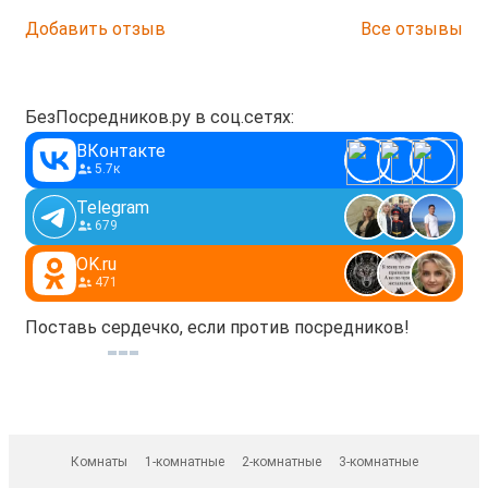
Добавить отзыв
Все отзывы
БезПосредников.ру в соц.сетях:
ВКонтакте
5.7к
Telegram
679
OK.ru
471
Поставь сердечко, если против посредников!
Комнаты
1-комнатные
2-комнатные
3-комнатные