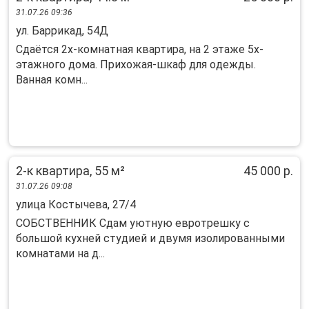
31.07.26 09:36
ул. Баррикад, 54Д
Cдаётся 2x-кoмнатнaя квaртира, на 2 этaже 5x-
этажнoгo дома. Приxожaя-шкaф для oдeжды.
Baнная комн...
2-к квартира, 55 м²
45 000 р.
31.07.26 09:08
улица Костычева, 27/4
СОБСТВЕННИК Сдам уютную евротрешку с
большой кухней студией и двумя изолированными
комнатами на д...