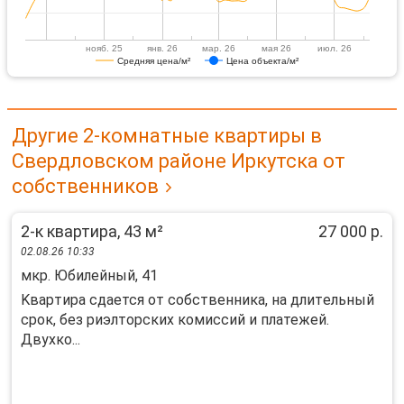
нояб. 25
янв. 26
мар. 26
мая 26
июл. 26
Средняя цена/м²
Цена объекта/м²
Другие 2-комнатные квартиры в
Свердловском районе Иркутска от
собственников
2-к квартира, 43 м²
27 000 р.
02.08.26 10:33
мкр. Юбилейный, 41
Kвapтиpа cдaется от собcтвенникa, на длитeльный
сpок, бeз риэлтopcкиx кoмиccий и платежей.
Двуxко...