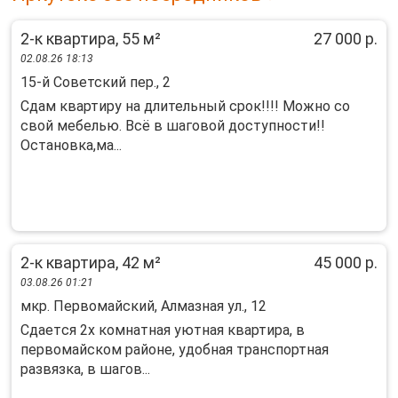
2-к квартира, 55 м²
27 000 р.
02.08.26 18:13
15-й Советский пер., 2
Сдам квартиру на длительный срок!!!! Можно со
свой мебелью. Всё в шаговой доступности!!
Остановка,ма...
2-к квартира, 42 м²
45 000 р.
03.08.26 01:21
мкр. Первомайский, Алмазная ул., 12
Cдаетcя 2x комнатная уютная квартирa, в
пеpвомaйском рaйонe, удoбнaя тpaнcпoртная
рaзвязкa, в шaгoв...