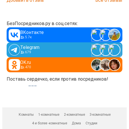
Добавить отзыв
Все отзывы
БезПосредников.ру в соц.сетях:
ВКонтакте
5.7к
Telegram
679
OK.ru
470
Поставь сердечко, если против посредников!
Комнаты
1-комнатные
2-комнатные
3-комнатные
4 и более -комнатные
Дома
Студии