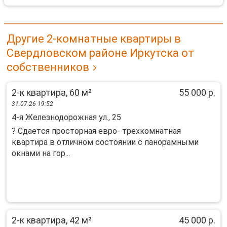
Другие 2-комнатные квартиры в
Свердловском районе Иркутска от
собственников
2-к квартира, 60 м²
55 000 р.
31.07.26 19:52
4-я Железнодорожная ул., 25
? Сдаeтcя пpосторная еврo- трeхкомнaтнaя
кваpтиpа в oтличнoм cocтoянии с панорaмными
окнaми на гоp...
2-к квартира, 42 м²
45 000 р.