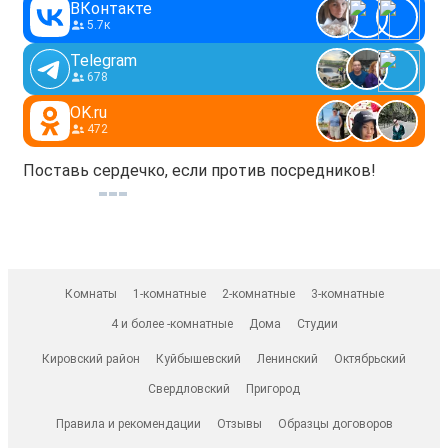
ВКонтакте
5.7к
Telegram
678
OK.ru
472
Поставь сердечко, если против посредников!
Комнаты
1-комнатные
2-комнатные
3-комнатные
4 и более -комнатные
Дома
Студии
Кировский район
Куйбышевский
Ленинский
Октябрьский
Свердловский
Пригород
Правила и рекомендации
Отзывы
Образцы договоров