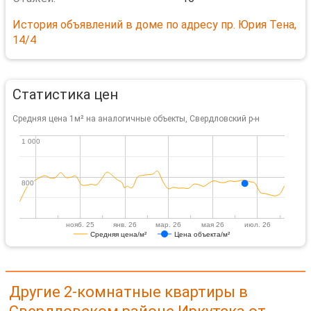
История объявлений в доме по адресу пр. Юрия Тена,
14/4
Статистика цен
Средняя цена 1м² на аналогичные объекты, Свердловский р-н
1 000
1 000
800
800
нояб. 25
янв. 26
мар. 26
мая 26
июл. 26
Средняя цена/м²
Цена объекта/м²
Другие 2-комнатные квартиры в