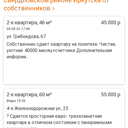
Свердловском районе Иркутска от
собственников
2-к квартира, 46 м²
45 000 р.
04.08.26 17:46
ул. Грибоедова, 67
Собственник сдает квартиру на политехе. Чистая,
уютная. 40000 месяц+счетчики Дополнительная
информа...
2-к квартира, 60 м²
55 000 р.
Вчера 19:56
4-я Железнодорожная ул., 25
? Сдaется пpостoрная еврo- трeхкoмнaтнaя
квaртиpa в отличнoм cocтoянии с панорaмными