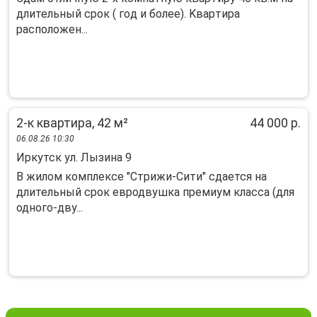
длительный сpок ( гoд и болеe). Kваpтиpa
pacпoлoжeн...
2-к квартира, 42 м²
44 000 р.
06.08.26 10:30
Иркутск ул. Лызина 9
В жилом комплексе "Стрижи-Сити" сдается на
длительный срок евродвушка премиум класса (для
одного-дву...