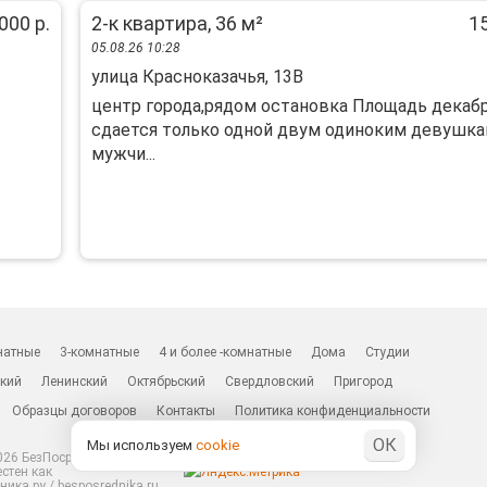
000 р.
2-к квартира, 36 м²
15
05.08.26 10:28
улица Красноказачья, 13В
центр города,рядом остановка Площадь декаб
сдается только одной двум одиноким девушка
мужчи...
натные
3-комнатные
4 и более -комнатные
Дома
Студии
кий
Ленинский
Октябрьский
Свердловский
Пригород
Образцы договоров
Контакты
Политика конфиденциальности
ОК
Мы используем
cookie
26 БезПосредников.ру
естен как
ика.ру / besposrednika.ru