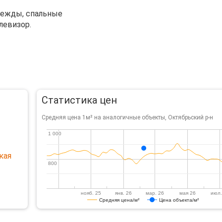
одежды, спальные
левизор.
Статистика цен
Средняя цена 1м² на аналогичные объекты, Октябрьский р-н
1 000
1 000
кая
800
800
нояб. 25
янв. 26
мар. 26
мая 26
июл.
Средняя цена/м²
Цена объекта/м²