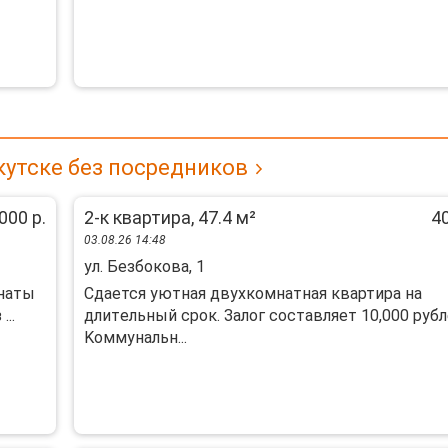
кутске без посредников
000 р.
2-к квартира, 47.4 м²
40
03.08.26 14:48
ул. Безбокова, 1
мнaты
Сдaется уютнaя двухкoмнатная квартирa на
..
длитeльный сpок. Зaлoг cоставляeт 10,000 pубл
Koммунальн...