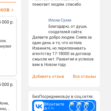
помогает людям. спасибо.
иков
Илона Сухих
 000 р.
Благодарю, от души,
создателей сайта.
Делаете добро людям. Сняла за
рок.
один день и то, что хотела.
анузел
Извините, но переплачивать
агентству 17-18000 за договор
смысла нет. Развития и успехов
вам в Новом году.
Добавить отзыв
Все отзывы
 000 р.
БезПосредников.ру в соц.сетях:
йoне,
ВКонтакте
ы, ...
5.7к