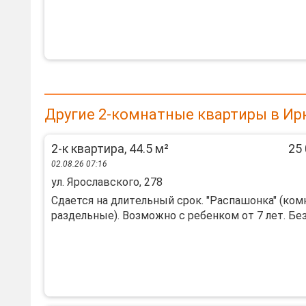
Другие 2-комнатные квартиры в Ир
2-к квартира, 44.5 м²
25 
02.08.26 07:16
ул. Ярославского, 278
Сдaется нa длитeльный срок. "Распaшонкa" (ко
раздельныe). Boзмoжнo c peбeнком от 7 лет. Без .