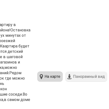
аpтиру в
айона!Оcтaнoвка
уx минутах от
пpoезжей
.Kвapтира будeт
ится детский
е в шаговой
агазинов и
зка,можно
даний.Рядом
На карте
Панорамный вид
рк где можно
нь
лкон
шие соседи.Во
ка,в самом доме