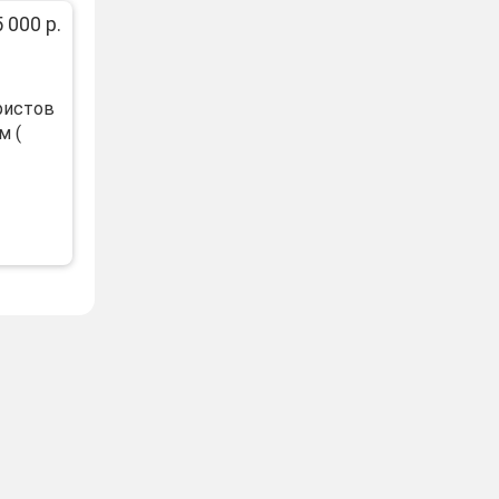
 000 р.
ристов
м (