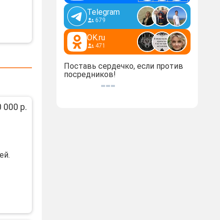
Telegram
679
OK.ru
471
Поставь сердечко, если против
посредников!
 000 р.
eй.