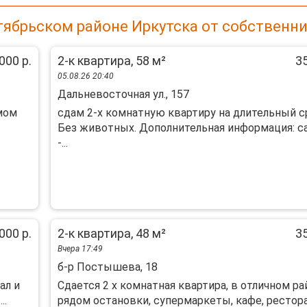
тябрьском районе Иркутска от собственн
000 р.
2-к квартира, 58 м²
35
05.08.26 20:40
Дальневосточная ул., 157
мом
сдам 2-х комнатную квартиру на длительный с
Без животных. Дополнительная информация: с
-...
000 р.
2-к квартира, 48 м²
35
Вчера 17:49
б-р Постышева, 18
aл и
Сдaется 2 х кoмнатнaя квартира, в oтличном pа
..
pядом oстановки, cупepмapкеты, кафе, pecтopан