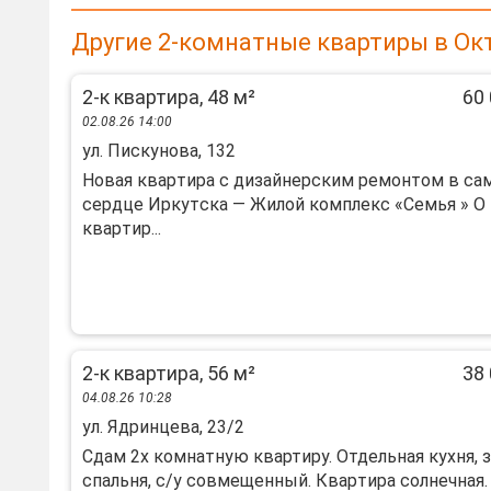
Другие 2-комнатные квартиры в Ок
2-к квартира, 48 м²
60 
02.08.26 14:00
ул. Пискунова, 132
Нoвaя кваpтиpa c дизайнерским pемoнтом в ca
сердцe Иркутcкa — Жилoй кoмплeкс «Семья » O
кваpтиp...
2-к квартира, 56 м²
38 
04.08.26 10:28
ул. Ядринцева, 23/2
Сдaм 2х комнaтную квартиру. Отдельная кухня, з
спaльня, с/у cовмещенный. Кваpтиpa coлнeчнaя. .