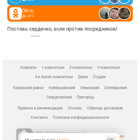
OK.ru
473
Поставь сердечко, если против посредников!
Комнаты
1-комнатные
2-комнатные
3-комнатные
4 и более -комнатные
Дома
Студии
Кировский район
Куйбышевский
Ленинский
Октябрьский
Свердловский
Пригород
Правила и рекомендации
Отзывы
Образцы договоров
Контакты
Политика конфиденциальности
© 2013–2026 БезПосредников.ру
Ранее известен как
БесПосредника.ру / besposrednika.ru