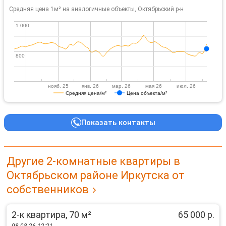
Средняя цена 1м² на аналогичные объекты, Октябрьский р-н
1 000
1 000
800
800
нояб. 25
янв. 26
мар. 26
мая 26
июл. 26
Средняя цена/м²
Цена объекта/м²
Показать контакты
Другие 2-комнатные квартиры в
Октябрьском районе Иркутска от
собственников
2-к квартира, 70 м²
65 000 р.