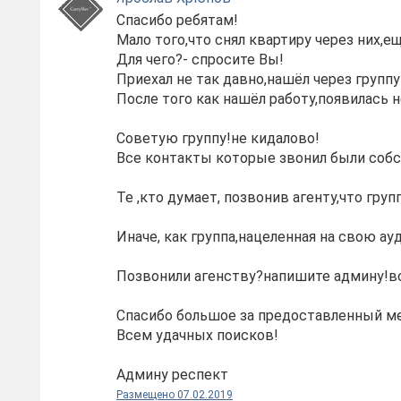
Спасибо ребятам!
Мало того,что снял квартиру через них,е
Для чего?- спросите Вы!
Приехал не так давно,нашёл через групп
После того как нашёл работу,появилась 
Советую группу!не кидалово!
Все контакты которые звонил были соб
Те ,кто думает, позвонив агенту,что гру
Иначе, как группа,нацеленная на свою а
Позвонили агенству?напишите админу!в
Спасибо большое за предоставленный м
Всем удачных поисков!
Админу респект
Размещено 07.02.2019