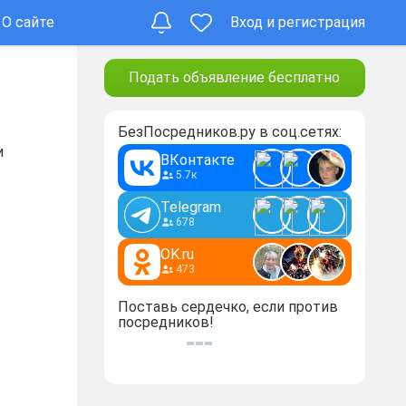
О сайте
Вход и регистрация
Подать объявление бесплатно
БезПосредников.ру в соц.сетях:
и
ВКонтакте
5.7к
Telegram
678
OK.ru
473
Поставь сердечко, если против
посредников!