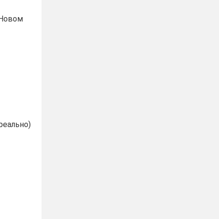
 Новом
реально)