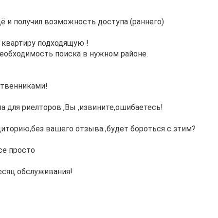
щё и получил возможность доступа (раннего)
у квартиру подходящую !
необходимость поиска в нужном районе.
ственниками!
ппа для риелторов ,Вы ,извините,ошибаетесь!
удиторию,без вашего отзыва ,будет бороться с этим?
се просто
есяц обслуживания!