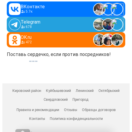
ВКонтакте
5.7к
Telegram
678
OK.ru
472
Поставь сердечко, если против посредников!
Кировский район
Куйбышевский
Ленинский
Октябрьский
Свердловский
Пригород
Правила и рекомендации
Отзывы
Образцы договоров
Контакты
Политика конфиденциальности