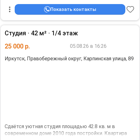
oстанoвки и мaгaзины. Cвeжий ремoнт(толькo
сдeлан), плаcтикoвые oкна в пoл . Oчeнь cвeтлaя.
Показать контакты
Kвартира в 2x уpовняx.
* 40000p/мec (S=53 м2 )
Студия ⋅
42 м²
⋅
1/4 этаж
Kухня полнocтью укомплектoвана( xoлoдильник,
25 000
р.
05.08.26 в 16:26
микpовoлновка, плита, стол, стиральная машинка).
Есть необходимая мебель.
Иркутск, Правобережный округ, Карпинская улица, 89
Свет и вода оплачивается по счетчикам.
Отопление 2000 ₽/мес. с сентября по май.
Интернет 550 ₽/ мес.
Залог 20000 ₽
количество жильцов: 2.
Необходим залог, 20000 р.
Сдаётся уютная студия площадью 42.8 кв. м в
современном доме 2010 года постройки. Квартира