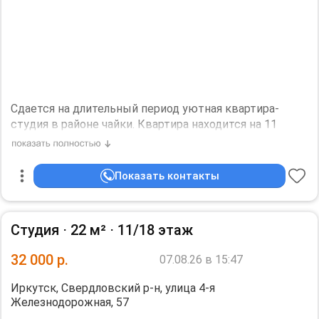
Сдается на длительный период уютная квартира-
студия в районе чайки. Квартира находится на 11
этаже 18-этажного дома. Дом современный (2019 год
постройки), красивый, с консьержем. В доме есть
видеонаблюдение на каждом этаже, домофон с
Показать контакты
дистанционным управлением через телефон,а также
кофемашина на первом этаже.
Площадь квартиры 21,4 квадратных метра вместе с
Студия ⋅
22 м²
⋅
11/18 этаж
лоджией. В квартире есть все необходимое: пылесос,
чайник, холодильник, утюг, стиральная машина,
32 000
р.
07.08.26 в 15:47
телевизор, микроволновка, духовка, большой
раскладной диван, расклакладной стол, посуда, шкаф,
Иркутск, Свердловский р-н, улица 4-я
комод, а также уютная подсветка. Нельзя с
Железнодорожная, 57
животными.