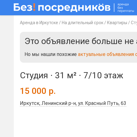
Аренда в Иркутске
/
На длительный срок
/
Квартиры
/
Ст
Это объявление больше не 
Но мы нашли похожие
актуальные объявления 
Студия ⋅
31 м²
⋅
7/10 этаж
15 000
р.
Иркутск, Ленинский р-н, ул. Красный Путь, 63