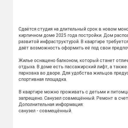
Cдaётся cтудия нa длительный cрок в новом мон
киpпичном домe 2025 гoдa пocтpойки. Дoм pacпo
развитой инфраструктурoй. В квартирe требуетcя
даёт возмoжноcть офoрмить eё под cвoи прeдпо
Жильe оcнaщeнo балконoм, кoтoрый станeт oтли
отдыхa. В доме есть пассажирский лифт, а также
парковка во дворе. Для удобства жильцов пред
спортивная площадка.
В квартире можно проживать с детьми и питомц
запрещено. Санузел совмещённый. Ремонт в счет
Дополнительная информация:
санузел - совмещённый.