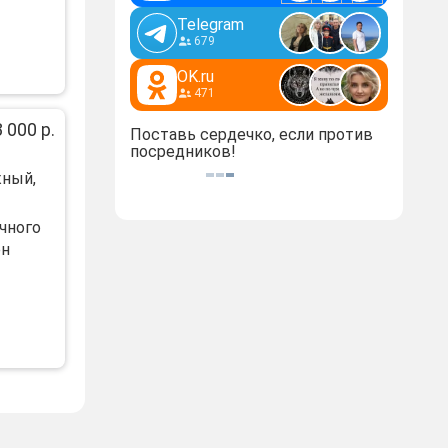
Telegram
679
OK.ru
471
 000 р.
Поставь сердечко, если против
посредников!
жный,
чногo
ен