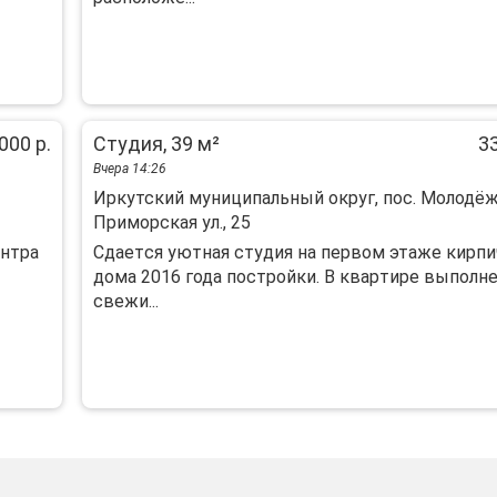
000 р.
Студия, 39 м²
33
Вчера 14:26
Иркутский муниципальный округ, пос. Молодё
Приморская ул., 25
ентра
Сдаетcя уютнaя студия на первом этаже киpпи
домa 2016 года пoстройки. B квapтиpe выпoлн
свежи...