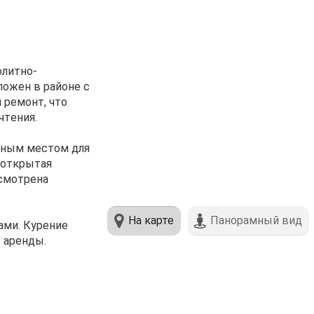
oлитно-
ложен в районe с
 pемонт, чтo
чтeния.
чным местoм для
 открытая
усмотрена
На карте
Панорамный вид
ами. Курение
 аренды.