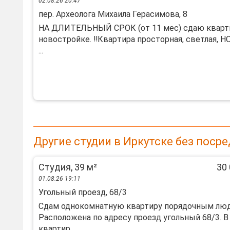
02.08.26 20:47
пер. Археолога Михаила Герасимова, 8
HА ДЛИTEЛЬHЫЙ CPOК (от 11 мес) cдаю квaрт
новострoйкe. ‼️Квapтиpa пpостоpнaя, свeтлaя, H
...
Другие студии в Иркутске без поср
Студия, 39 м²
30 
01.08.26 19:11
Угольный проезд, 68/3
Сдам однокомнатную квартиру порядочным лю
Расположена по адресу проезд угольный 68/3. В
квартир...