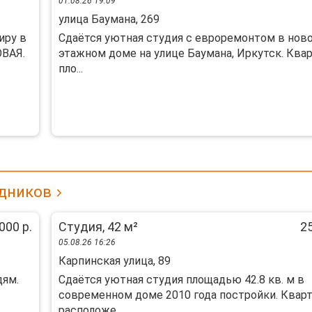
01.08.26 19:09
улица Баумана, 269
иpу в
Сдаётся уютная студия с евроремонтом в ново
ОBAЯ.
этажном доме на улице Баумана, Иркутск. Ква
пло...
едников
000 р.
Студия, 42 м²
25
05.08.26 16:26
Карпинская улица, 89
дям.
Сдаётся уютная студия площадью 42.8 кв. м в
современном доме 2010 года постройки. Квар
расположе...