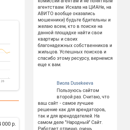
комиссий агентам и не понятным
агентствам. Искала на ЦИАНе, на
АВИТО вообще оказались
мошенники) будьте бдительны и
желаю всем, кто в поиске на
данной площадке найти свои
квартиры и своих
благонадежных собственников и
жильцов. Успешных поисков и
спасибо этому ресурсу, вернемся
еще к вам.
 26
Виола Dusekeeva
Пользуюсь сайтом
второй раз. Считаю, что
ваш сайт - самое лучшее
решение как для арендаторов,
так и для арендодателей. На
самом деле "Народный" Сайт.
 000 р.
Работает отлично, очень