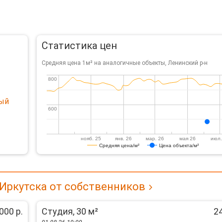
Статистика цен
Средняя цена 1м² на аналогичные объекты, Ленинский р-н
800
800
ный
600
600
нояб. 25
янв. 26
мар. 26
мая 26
июл.
Средняя цена/м²
Цена объекта/м²
 Иркутска от собственников
000 р.
Студия, 30 м²
24