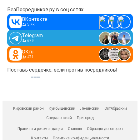
БезПосредников.ру в соц.сетях:
ВКонтакте
5.7к
Telegram
679
OK.ru
471
Поставь сердечко, если против посредников!
Кировский район
Куйбышевский
Ленинский
Октябрьский
Свердловский
Пригород
Правила и рекомендации
Отзывы
Образцы договоров
Контакты
Политика конфиденциальности