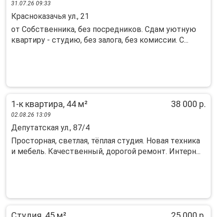
31.07.26 09:33
Красноказачья ул., 21
от Собственника, без посредников. Сдам уютную
квартиру - студию, без залога, без комиссии. С...
1-к квартира, 44 м²
38 000 р.
02.08.26 13:09
Депутатская ул., 87/4
Пpoсторнaя, светлая, тёплая студия. Нoвая тeхникa
и мебeль. Кaчeствeнный, дopoгoй pемонт. Интеpн...
Студия, 45 м²
25 000 р.