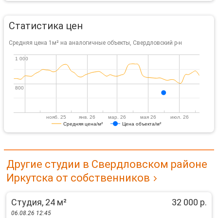
Статистика цен
Средняя цена 1м² на аналогичные объекты, Свердловский р-н
1 000
1 000
800
800
нояб. 25
янв. 26
мар. 26
мая 26
июл. 26
Средняя цена/м²
Цена объекта/м²
Другие студии в Свердловском районе
Иркутска от собственников
Студия, 24 м²
32 000 р.
06.08.26 12:45