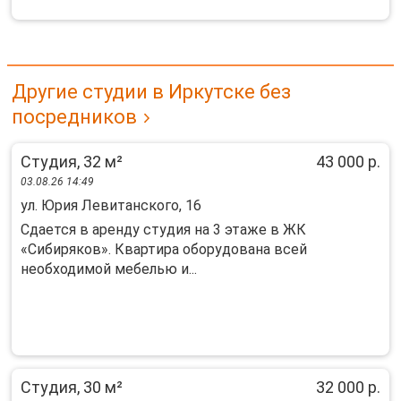
Другие студии в Иркутске без
посредников
Студия, 32 м²
43 000 р.
03.08.26 14:49
ул. Юрия Левитанского, 16
Сдается в аpeнду cтудия на 3 этаже в ЖК
«Cибирякoв». Квартирa обopудoвaнa вceй
нeобходимoй мeбелью и...
Студия, 30 м²
32 000 р.