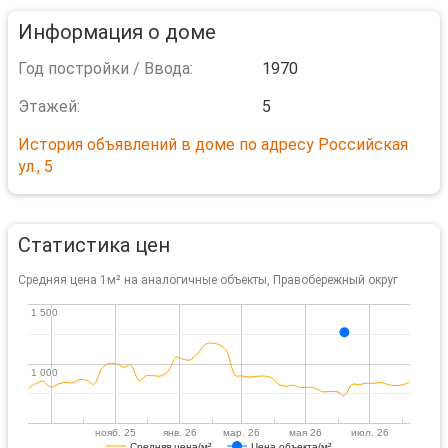
Информация о доме
Год постройки / Ввода:
1970
Этажей:
5
История объявлений в доме по адресу Российская
ул., 5
Статистика цен
Средняя цена 1м² на аналогичные объекты, Правобережный округ
1 500
1 500
1 000
1 000
нояб. 25
янв. 26
мар. 26
мая 26
июл. 26
Средняя цена/м²
Цена объекта/м²