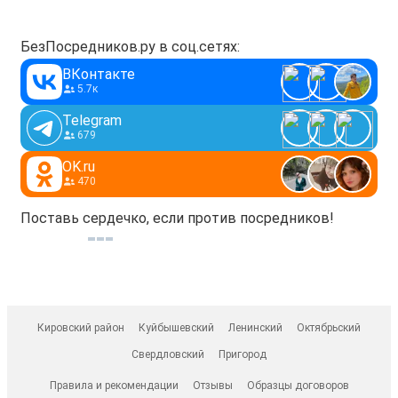
БезПосредников.ру в соц.сетях:
ВКонтакте
5.7к
Telegram
679
OK.ru
470
Поставь сердечко, если против посредников!
Кировский район
Куйбышевский
Ленинский
Октябрьский
Свердловский
Пригород
Правила и рекомендации
Отзывы
Образцы договоров