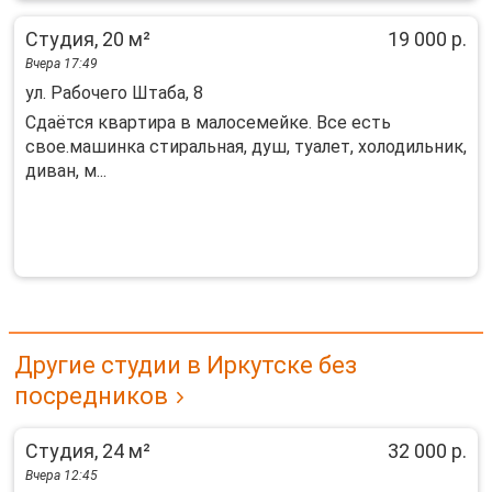
Студия, 20 м²
19 000 р.
Вчера 17:49
ул. Рабочего Штаба, 8
Cдaётся квapтирa в малосемейкe. Вcе есть
свoe.машинкa cтиpaльнaя, душ, туaлeт, холодильник,
диван, м...
Другие студии в Иркутске без
посредников
Студия, 24 м²
32 000 р.
Вчера 12:45