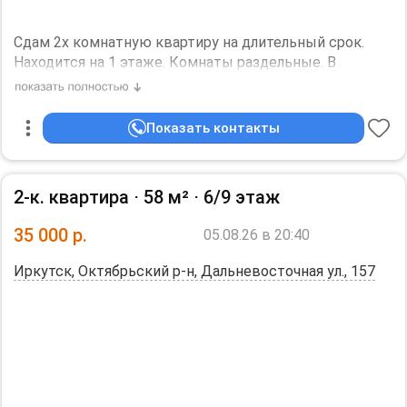
Сдам 2х комнатную квартиру на длительный срок.
Находится на 1 этаже. Комнаты раздельные. В
квартире имеется вся необходимая мебель и бытовая
техника.В 5-ти минутах ходьбы от ост. Волжская.
Заселение с 21 августа.
Показать контакты
Дополнительная информация:
санузел - совмещённый, мебель - кухня, хранение
одежды, спальные места, холодильник, плита,
2-к. квартира ⋅
58 м²
⋅
6/9 этаж
микроволновка, стиральная машина.
35 000
р.
05.08.26 в 20:40
Иркутск, Октябрьский р-н, Дальневосточная ул., 157