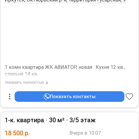
квартире запрещено ?
количество жильцов: 4.
1 комн квартира ЖК АВИАТОР, новая . Кухня 12 кв ,
спальня 14 кв.
Мебель, техника, много мест хранения.
Сдам на длительный срок.
Все коммунальные платежи и интернет входят в
Показать контакты
стоимость аренды. Собственник.
количество жильцов: 3.
1-к. квартира ⋅
30 м²
⋅
3/5 этаж
18 500
р.
Вчера в 10:07