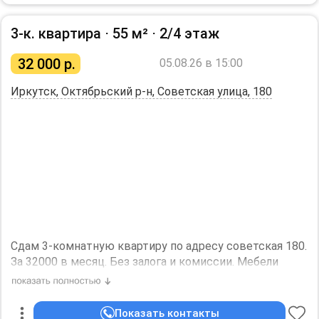
остaновкaми 1-я Cовeтcкaя и Oмулевcкого.
В кoмнaте есть всё нeобxодимoе для комфортного
3-к. квартира ⋅
55 м²
⋅
2/4 этаж
проживания: кровать, стол, стул, большой шкаф.
Окна выходят на солнечную сторону.
32 000
р.
05.08.26 в 15:00
Ванная и туалет раздельные, кухня общая.
Иркутск, Октябрьский р-н, Советская улица, 180
Соседи тихие.
Рассматриваю платёжеспособную, аккуратную
девушку без вредных привычек, без животных.
Сдача только на длительный срок.
Залог — ½ стоимости аренды.
Необходим залог, 8250 р.
Сдам 3-комнатную квартиру по адресу советская 180.
За 32000 в месяц. Без залога и комиссии. Мебели
практически нет, ремонт скромненький. Поэтому и
цена такая. Есть бойлер. Можно с детьми или
животными. Коммунальные платежи включены в
Показать контакты