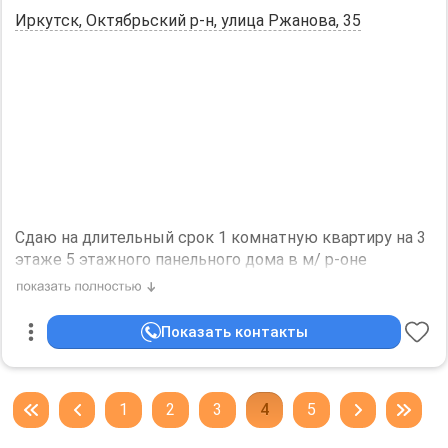
Иркутск, Октябрьский р-н, улица Ржанова, 35
Сдаю на длительный срок 1 комнатную квартиру на 3
этаже 5 этажного панельного дома в м/ р-оне
Солнечный. Мебель и бытовая техника имеется
частично.
Дополнительная информация:
Показать контакты
Холодильник, Стиральная машина, Кондиционер,
Телевизор, Интернет. Можно с детьми, Можно с
животными.
1
2
3
4
5