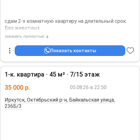
сдам 2-х комнатную квартиру на длительный срок.
Без животных.
Дополнительная информация:
санузел - совмещённый, мебель - кухня, хранение
одежды, спальные места, холодильник, плита,
Показать контакты
микроволновка, стиральная машина.
1-к. квартира ⋅
45 м²
⋅
7/15 этаж
35 000
р.
05.08.26 в 22:50
Иркутск, Октябрьский р-н, Байкальская улица,
236Б/3