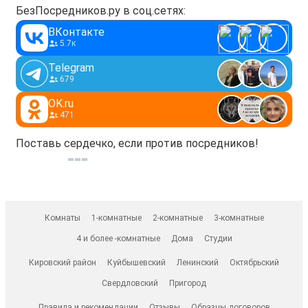
БезПосредников.ру в соц.сетях:
ВКонтакте
5.7к
Telegram
679
OK.ru
471
Поставь сердечко, если против посредников!
Комнаты
1-комнатные
2-комнатные
3-комнатные
4 и более -комнатные
Дома
Студии
Кировский район
Куйбышевский
Ленинский
Октябрьский
Свердловский
Пригород
Правила и рекомендации
Отзывы
Образцы договоров