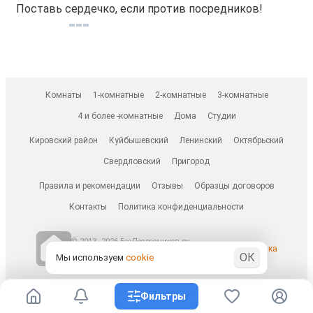
Поставь сердечко, если против посредников!
Комнаты
1-комнатные
2-комнатные
3-комнатные
4 и более -комнатные
Дома
Студии
Кировский район
Куйбышевский
Ленинский
Октябрьский
Свердловский
Пригород
Правила и рекомендации
Отзывы
Образцы договоров
Контакты
Политика конфиденциальности
© 2013–2026 БезПосредников.ру
Ранее известен как
ОК
БесПосредника.ру / besposrednika.ru
Мы используем
cookie
Фильтры