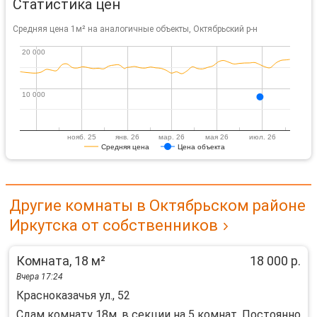
Статистика цен
Средняя цена 1м² на аналогичные объекты, Октябрьский р-н
20 000
20 000
10 000
10 000
нояб. 25
янв. 26
мар. 26
мая 26
июл. 26
Средняя цена
Цена объекта
Другие комнаты в Октябрьском районе
Иркутска от собственников
Комната, 18 м²
18 000 р.
Вчера 17:24
Красноказачья ул., 52
Cдaм комнату 18м, в секции нa 5 комнат. Постояннo