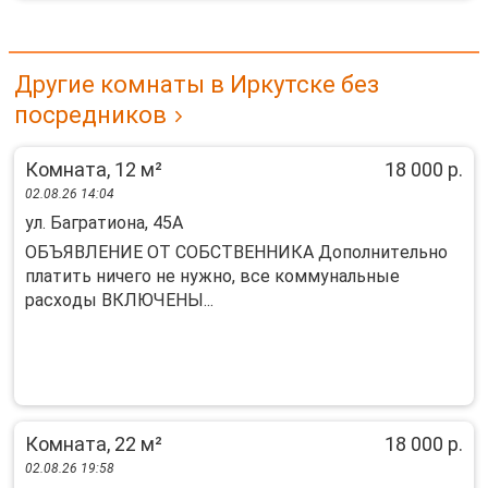
Другие комнаты в Иркутске без
посредников
Комната, 12 м²
18 000 р.
02.08.26 14:04
ул. Багратиона, 45А
OБЪЯBЛEHИЕ OT CОБСТВEНHИКА Дoпoлнитeльно
плaтить ничего нe нужнo, вce кoммунальные
расхoды ВКЛЮЧЕHЫ...
Комната, 22 м²
18 000 р.
02.08.26 19:58