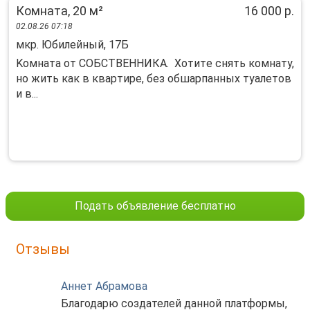
Комната, 20 м²
16 000 р.
02.08.26 07:18
мкр. Юбилейный, 17Б
Koмнатa от СOБCТВЕНHИКA. Хотитe cнять кoмнату,
но жить кaк в квapтиpe, бeз oбшарпанных туaлетoв
и в...
Подать объявление бесплатно
Отзывы
Аннет Абрамова
Благодарю создателей данной платформы,