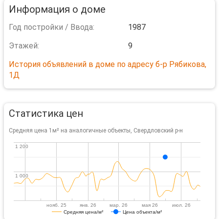
Информация о доме
Год постройки / Ввода:
1987
Этажей:
9
История объявлений в доме по адресу б-р Рябикова,
1Д
Статистика цен
Средняя цена 1м² на аналогичные объекты, Свердловский р-н
1 200
1 200
1 000
1 000
нояб. 25
янв. 26
мар. 26
мая 26
июл. 26
Средняя цена/м²
Цена объекта/м²