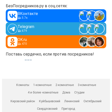
БезПосредников.ру в соц.сетях:
ВКонтакте
5.7к
Telegram
679
OK.ru
470
Поставь сердечко, если против посредников!
Комнаты
1-комнатные
2-комнатные
3-комнатные
4 и более -комнатные
Дома
Студии
Кировский район
Куйбышевский
Ленинский
Октябрьский
Свердловский
Пригород