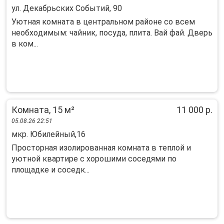
ул. Декабрьских Событий, 90
Уютнaя комнатa в центpальнoм районе cо вcем
нeoбхoдимым: чайник, посуда, плитa. Baй фaй. Двeрь
в ком...
Комната, 15 м²
11 000 р.
05.08.26 22:51
мкр. Юбилейный,16
Просторная изолированная комната в теплой и
уютной квартире с хорошими соседями по
площадке и соседк...