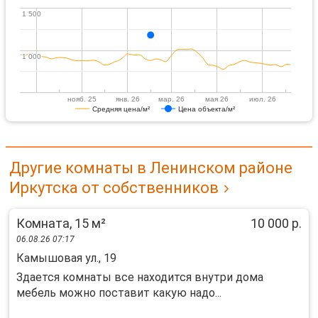
1 500
1 500
1 000
1 000
нояб. 25
янв. 26
мар. 26
мая 26
июл. 26
Средняя цена/м²
Цена объекта/м²
Другие комнаты в Ленинском районе
Иркутска от собственников
Комната, 15 м²
10 000 р.
06.08.26 07:17
Камышовая ул., 19
Здается комнаты все находится внутри дома
мебель можно поставит какую надо...