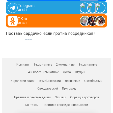
Telegram
678
OK.ru
473
Поставь сердечко, если против посредников!
Комнаты
1-комнатные
2-комнатные
3-комнатные
4 и более -комнатные
Дома
Студии
Кировский район
Куйбышевский
Ленинский
Октябрьский
Свердловский
Пригород
Правила и рекомендации
Отзывы
Образцы договоров
Контакты
Политика конфиденциальности