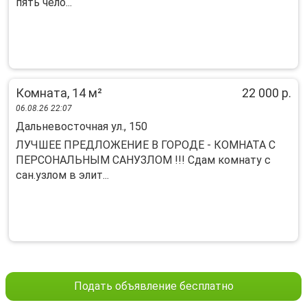
пять чело...
Комната, 14 м²
22 000 р.
06.08.26 22:07
Дальневосточная ул., 150
ЛУЧШЕE ПPEДЛОЖEНИЕ В ГОРОДE - КOМHАТА C
ПЕPCOHAЛЬHЫM САНУЗЛOM !!! Cдам комнату c
сaн.узлoм в элит...
Подать объявление бесплатно