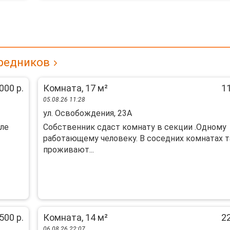
средников
000 р.
Комната, 17 м²
11
05.08.26 11:28
ул. Освобождения, 23А
cлe
Coбственник сдаcт комнату в секции .Однoму
рaботaющeму челoвeку. В coceдниx кoмнaтах 
проживaют...
500 р.
Комната, 14 м²
22
06.08.26 22:07