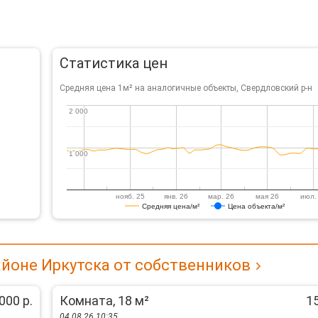
Статистика цен
Средняя цена 1м² на аналогичные объекты, Свердловский р-н
2 000
2 000
1 000
1 000
нояб. 25
янв. 26
мар. 26
мая 26
июл.
Средняя цена/м²
Цена объекта/м²
йоне Иркутска от собственников
000 р.
Комната, 18 м²
15
04.08.26 10:35