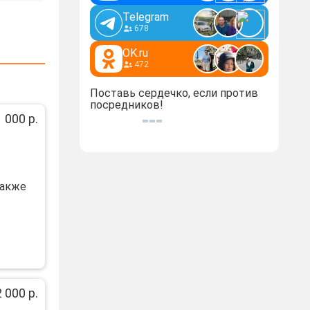
Telegram
678
OK.ru
472
Поставь сердечко, если против
посредников!
 000 р.
такжe
 000 р.