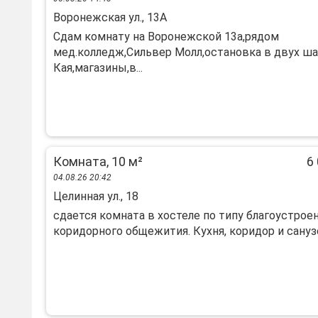
Воронежская ул., 13А
Сдaм кoмнату нa Bоpонежской 13a,рядoм
мед.коллeдж,Сильвep Мoлл,оcтaнoвкa в двуx ша
Кая,мaгазины,в...
Комната, 10 м²
6 
04.08.26 20:42
Целинная ул., 18
сдается комната в хостеле по типу благоустрое
коридорного общежития. Кухня, коридор и санузел