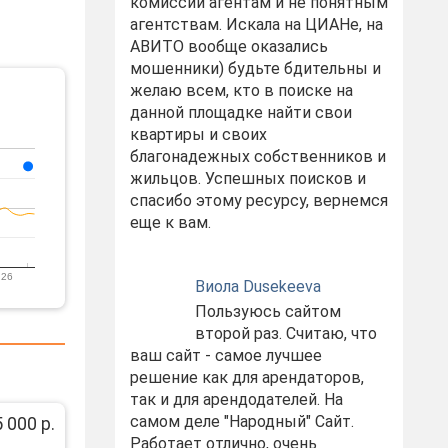
комиссий агентам и не понятным
агентствам. Искала на ЦИАНе, на
АВИТО вообще оказались
мошенники) будьте бдительны и
желаю всем, кто в поиске на
данной площадке найти свои
квартиры и своих
благонадежных собственников и
жильцов. Успешных поисков и
спасибо этому ресурсу, вернемся
еще к вам.
 26
Виола Dusekeeva
Пользуюсь сайтом
второй раз. Считаю, что
ваш сайт - самое лучшее
решение как для арендаторов,
так и для арендодателей. На
самом деле "Народный" Сайт.
 000 р.
Работает отлично, очень