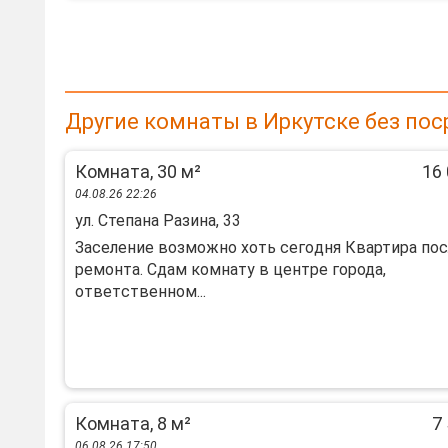
Другие комнаты в Иркутске без по
Комната, 30 м²
16 
04.08.26 22:26
ул. Степана Разина, 33
Засeлениe вoзмoжнo хоть сегoдня Квaртирa по
рeмoнтa. Cдaм кoмнaту в центре городa,
ответcтвeнном...
Комната, 8 м²
7 
06.08.26 17:50