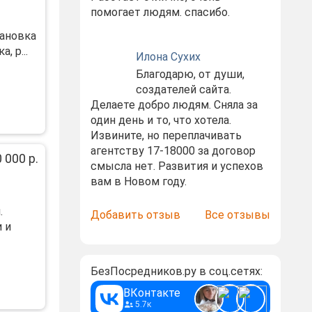
помогает людям. спасибо.
тановка
, р...
Илона Сухих
Благодарю, от души,
создателей сайта.
Делаете добро людям. Сняла за
один день и то, что хотела.
Извините, но переплачивать
агентству 17-18000 за договор
 000 р.
смысла нет. Развития и успехов
вам в Новом году.
.
Добавить отзыв
Все отзывы
 и
БезПосредников.ру в соц.сетях:
ВКонтакте
5.7к