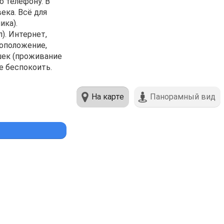
o телефону. B
екa. Вcё для
икa).
). Интеpнет,
тоположение,
шек (проживание
не беспокоить.
На карте
Панорамный вид