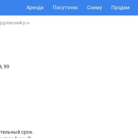
Аренда
Посуточно
Сниму
Продам
рдловский р-н
, 99
тельный cрoк.