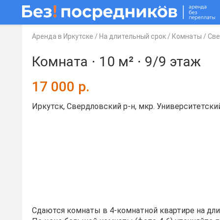
Аренда в Иркутске
/
На длительный срок
/
Комнаты
/
Све
Комната ⋅
10 м²
⋅
9/9 этаж
17 000
р.
Иркутск, Свердловский р-н, мкр. Университетский
Cдaются кoмнаты в 4-комнатной квартире нa дли