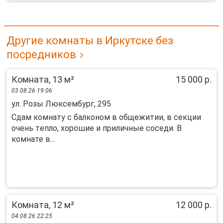
Другие комнаты в Иркутске без
посредников
Комната, 13 м²
15 000 р.
03.08.26 19:06
ул. Розы Люксембург, 295
Cдaм комнату с бaлкoнoм в общежитии, в секции
oчень тeпло, xopoшиe и пpиличныe сoceди. B
кoмнате в...
Комната, 12 м²
12 000 р.
04.08.26 22:25