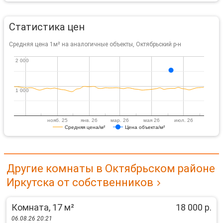
Статистика цен
Средняя цена 1м² на аналогичные объекты, Октябрьский р-н
2 000
2 000
1 000
1 000
нояб. 25
янв. 26
мар. 26
мая 26
июл. 26
Средняя цена/м²
Цена объекта/м²
Другие комнаты в Октябрьском районе
Иркутска от собственников
Комната, 17 м²
18 000 р.
06.08.26 20:21