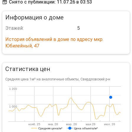
Снято с публикации: 11.07.26 в 03:53
Информация о доме
Этажей:
5
История объявлений в доме по адресу мкр.
Юбилейный, 47
Статистика цен
Средняя цена 1м² на аналогичные объекты, Свердловский р-н
1 200
1 200
1 000
1 000
нояб. 25
янв. 26
мар. 26
мая 26
июл. 26
Средняя цена/м²
Цена объекта/м²