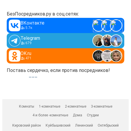
БезПосредников.ру в соц.сетях:
ВКонтакте
5.7к
Telegram
679
OK.ru
471
Поставь сердечко, если против посредников!
Комнаты
1-комнатные
2-комнатные
3-комнатные
4 и более -комнатные
Дома
Студии
Кировский район
Куйбышевский
Ленинский
Октябрьский