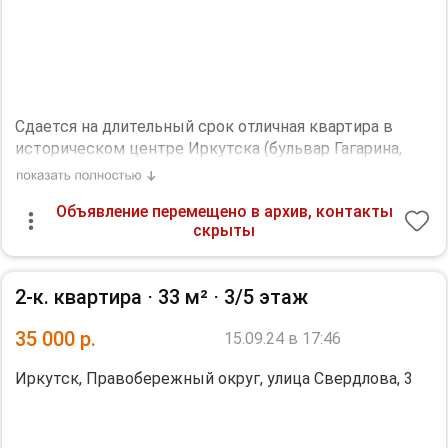
набережной Ангары.
Дополнительная информация:
санузел - совмещённый, мебель - кухня, хранение
одежды, спальные места, холодильник, плита,
стиральная машина, телевизор.
Сдается на длительный срок отличная квартира в
историческом центре Иркутска (бульвар Гагарина,
гостиница Интурист). В шаговой доступности
магазины, остановки общественного транспорта. В
Объявление перемещено в архив, контакты
квартире есть все необходимое для проживания.
скрыты
Квартира рассчитана для проживания одного-двух
жильцов.
Дополнительная информация:
2-к. квартира ⋅
33 м²
⋅
3/5 этаж
Холодильник, Посудомоечная машина, Стиральная
машина, Телевизор. Дизайнерский ремонт.
35 000
р.
15.09.24 в 17:46
Необходим залог, 20000 р.
Иркутск, Правобережный округ, улица Свердлова, 3