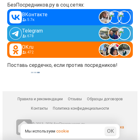
курить.
БезПосредников.ру в соц.сетях:
Дополнительная информация:
ВКонтакте
Холодильник, Телевизор. Можно с животными.
5.7к
Косметический ремонт.
Telegram
678
OK.ru
472
Поставь сердечко, если против посредников!
Правила и рекомендации
Отзывы
Образцы договоров
Контакты
Политика конфиденциальности
© 2013–2026 БезПосредников.ру
Ранее известен как
ОК
БесПосредника.ру / besposrednika.ru
Мы используем
cookie