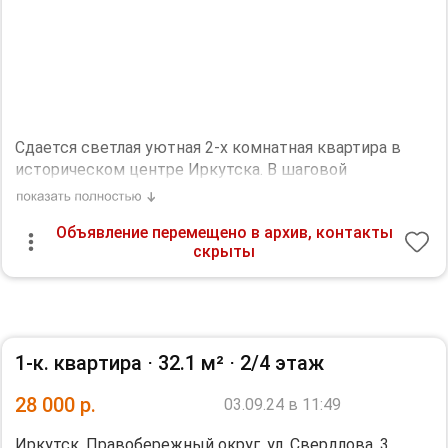
Сдается светлая уютная 2-х комнатная квартира в
историческом центре Иркутска. В шаговой
доступности сквер Кирова, бульвар Гагарина,
остановки транспорта, магазины и пр. Комфортное
Объявление перемещено в архив, контакты
проживание двух человек. на сообщения не отвечаю,
скрыты
звоните.
Дополнительная информация:
Холодильник, Посудомоечная машина, Телевизор,
Интернет. Можно с детьми. Дизайнерский ремонт.
Необходим залог, 10000 р.
1-к. квартира ⋅
32.1 м²
⋅
2/4 этаж
28 000
р.
03.09.24 в 11:49
Иркутск, Правобережный округ, ул. Свердлова, 3