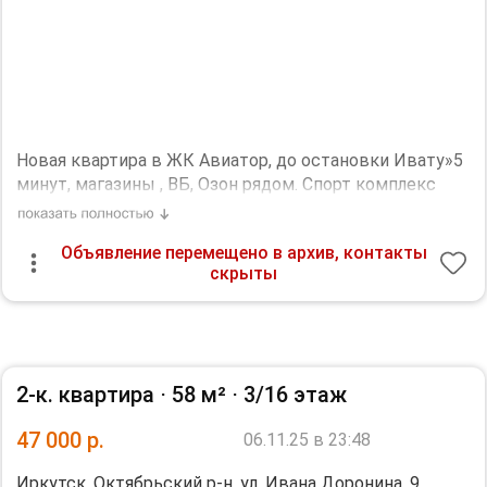
Важно: нет посуды.
5 минут ходьбы от остановки Город ИВАТУ
Озон, ВБ, Пятерочка в ЖК есть.
Просмотр квартиры в любое удобное для вас время.
Дополнительная информация:
Новая квартира в ЖК Авиатор, до остановки Ивату»5
санузел - совмещённый, мебель - кухня, хранение
минут, магазины , ВБ, Озон рядом. Спорт комплекс
одежды, спальные места, холодильник, плита,
Хамер и Йон в шаговой доступности. Диван
стиральная машина.
раскладной. Квартира светлая и солнечная.
Объявление перемещено в архив, контакты
Дополнительная информация:
скрыты
санузел - совмещённый, мебель - кухня, хранение
одежды, спальные места, холодильник, плита,
стиральная машина.
2-к. квартира ⋅
58 м²
⋅
3/16 этаж
47 000
р.
06.11.25 в 23:48
Иркутск, Октябрьский р-н, ул. Ивана Доронина, 9