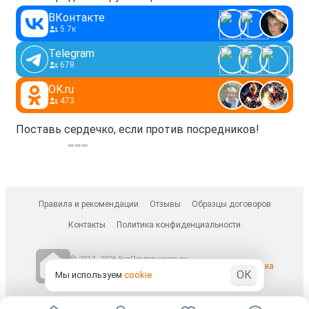
О доме: застройщик "Новый город", качественные
ВКонтакте
входные двери, большие подъезды, комнаты для
5.7к
велосипедов и колясок.
Telegram
можно с детьми, с животными нельзя, курить нельзя.
678
OK.ru
473
Поставь сердечко, если против посредников!
Правила и рекомендации
Отзывы
Образцы договоров
Контакты
Политика конфиденциальности
© 2013–2026 БезПосредников.ру
Ранее известен как
ОК
БесПосредника.ру / besposrednika.ru
Мы используем
cookie