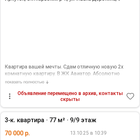
Квартира вашей мечты. Сдам отличную новую 2х
комнатную квартиру. В ЖК Авиатор. Абсолютно
новый ремонт, все новое. Никто не жил. В квартире
есть вся техника и мебель для комфортного
Объявление перемещено в архив, контакты
проживания. Два современных закрытых двора. В
скрыты
доме есть WB, Ozon, Аптека, медицинские услуги,
Пятерочка и др.
Дополнительная информация:
3-к. квартира ⋅
77 м²
⋅
9/9 этаж
санузел - совмещённый, мебель - кухня, хранение
одежды, спальные места, холодильник, плита,
70 000
р.
13.10.25 в 10:39
микроволновка, стиральная машина, телевизор.