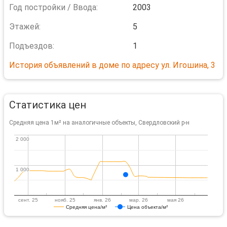
Год постройки / Ввода:
2003
Этажей:
5
Подъездов:
1
История объявлений в доме по адресу ул. Игошина, 3
Статистика цен
Средняя цена 1м² на аналогичные объекты, Свердловский р-н
2 000
2 000
1 000
1 000
сент. 25
нояб. 25
янв. 26
мар. 26
мая 26
Средняя цена/м²
Цена объекта/м²