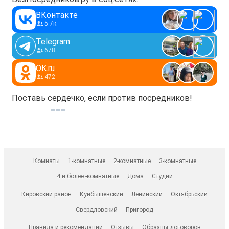
ВКонтакте
5.7к
Telegram
678
OK.ru
472
Поставь сердечко, если против посредников!
Комнаты
1-комнатные
2-комнатные
3-комнатные
4 и более -комнатные
Дома
Студии
Кировский район
Куйбышевский
Ленинский
Октябрьский
Свердловский
Пригород
Правила и рекомендации
Отзывы
Образцы договоров