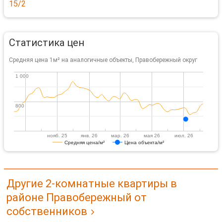
15/2
Статистика цен
Средняя цена 1м² на аналогичные объекты, Правобережный округ
1 000
1 000
800
800
нояб. 25
янв. 26
мар. 26
мая 26
июл. 26
Средняя цена/м²
Цена объекта/м²
Другие 2-комнатные квартиры в
районе Правобережный от
собственников