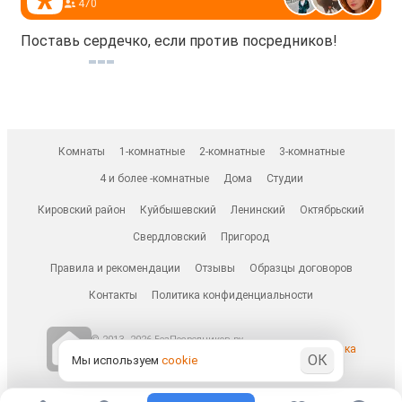
470
Поставь сердечко, если против посредников!
Комнаты
1-комнатные
2-комнатные
3-комнатные
4 и более -комнатные
Дома
Студии
Кировский район
Куйбышевский
Ленинский
Октябрьский
Свердловский
Пригород
Правила и рекомендации
Отзывы
Образцы договоров
Контакты
Политика конфиденциальности
© 2013–2026 БезПосредников.ру
Ранее известен как
ОК
БесПосредника.ру / besposrednika.ru
Мы используем
cookie