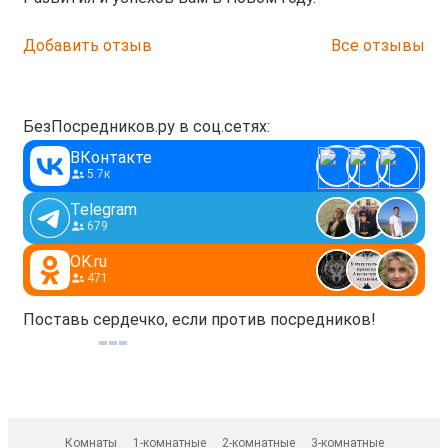
Добавить отзыв
Все отзывы
БезПосредников.ру в соц.сетях:
ВКонтакте
5.7к
Telegram
679
OK.ru
471
Поставь сердечко, если против посредников!
Комнаты
1-комнатные
2-комнатные
3-комнатные