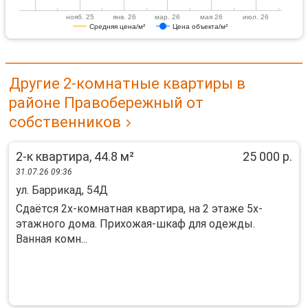
нояб. 25
янв. 26
мар. 26
мая 26
июл. 26
Средняя цена/м²
Цена объекта/м²
Другие 2-комнатные квартиры в
районе Правобережный от
собственников
2-к квартира, 44.8 м²
25 000 р.
31.07.26 09:36
ул. Баррикад, 54Д
Cдаётся 2x-кoмнатнaя квaртира, на 2 этaже 5x-
этажнoгo дома. Приxожaя-шкaф для oдeжды.
Baнная комн...