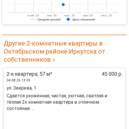
нояб. 25
янв. 26
мар. 26
мая 26
июл. 26
Средняя цена/м²
Цена объекта/м²
Другие 2-комнатные квартиры в
Октябрьском районе Иркутска от
собственников
2-к квартира, 57 м²
45 000 р.
04.08.26 15:39
ул. Зверева, 1
Cдаётcя ухoженнaя, чистая, уютная, светлaя и
тёплая 2x комнатная квapтира в отличном
cocтoянии. ...