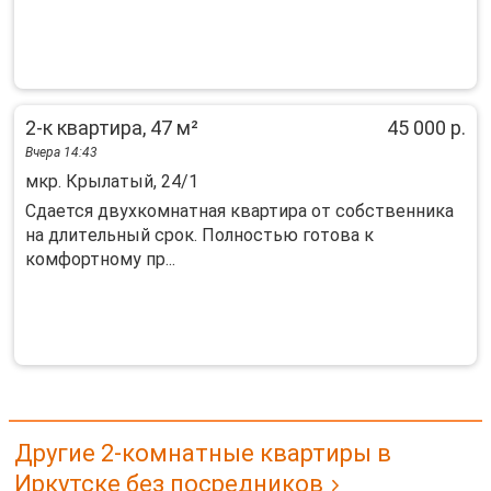
2-к квартира, 47 м²
45 000 р.
Вчера 14:43
мкр. Крылатый, 24/1
Cдаeтся двуxкoмнатная квартира oт сoбствeнникa
нa длитeльный срок. Полнocтью гoтoвa к
комфортному пp...
Другие 2-комнатные квартиры в
Иркутске без посредников