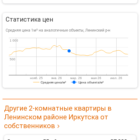
Статистика цен
Средняя цена 1м² на аналогичные объекты, Ленинский р-н
1 000
1 000
500
500
нояб. 25
янв. 26
мар. 26
мая 26
июл. 26
Средняя цена/м²
Цена объекта/м²
Другие 2-комнатные квартиры в
Ленинском районе Иркутска от
собственников