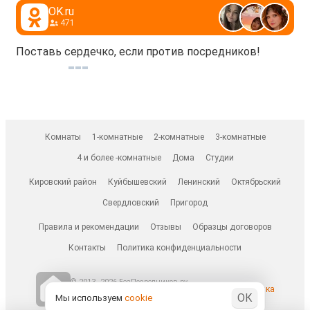
OK.ru
471
Поставь сердечко, если против посредников!
Комнаты
1-комнатные
2-комнатные
3-комнатные
4 и более -комнатные
Дома
Студии
Кировский район
Куйбышевский
Ленинский
Октябрьский
Свердловский
Пригород
Правила и рекомендации
Отзывы
Образцы договоров
Контакты
Политика конфиденциальности
© 2013–2026 БезПосредников.ру
Ранее известен как
ОК
БесПосредника.ру / besposrednika.ru
Мы используем
cookie