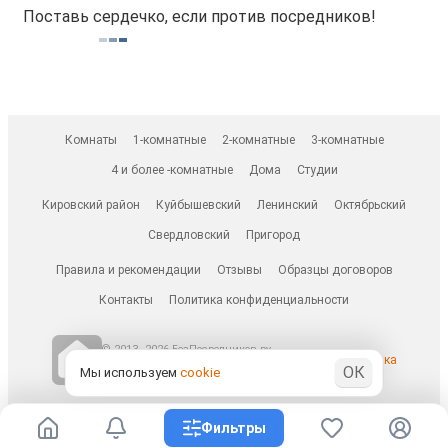
Поставь сердечко, если против посредников!
Комнаты
1-комнатные
2-комнатные
3-комнатные
4 и более -комнатные
Дома
Студии
Кировский район
Куйбышевский
Ленинский
Октябрьский
Свердловский
Пригород
Правила и рекомендации
Отзывы
Образцы договоров
Контакты
Политика конфиденциальности
© 2013–2026 БезПосредников.ру
Ранее известен как
ОК
БесПосредника.ру / besposrednika.ru
Мы используем
cookie
Фильтры