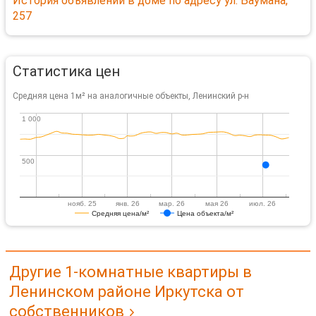
История объявлений в доме по адресу ул. Баумана,
257
Статистика цен
Средняя цена 1м² на аналогичные объекты, Ленинский р-н
1 000
1 000
500
500
нояб. 25
янв. 26
мар. 26
мая 26
июл. 26
Средняя цена/м²
Цена объекта/м²
Другие 1-комнатные квартиры в
Ленинском районе Иркутска от
собственников