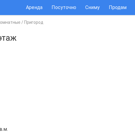
Аренда
Посуточно
Сниму
Продам
комнатные
/
Пригород
этаж
в.м.