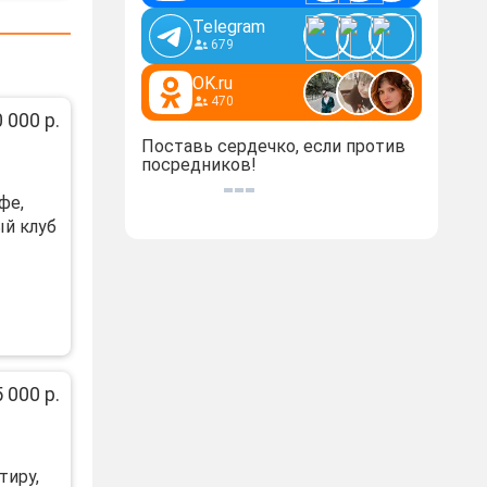
Telegram
679
OK.ru
470
 000 р.
Поставь сердечко, если против
посредников!
фе,
ый клуб
 000 р.
тиру,