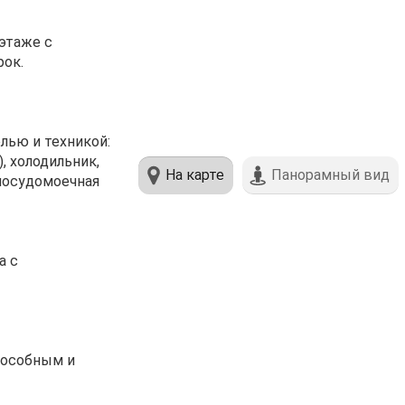
 этаже с
ок.
лью и техникой:
), холодильник,
На карте
Панорамный вид
 посудомоечная
а с
пособным и