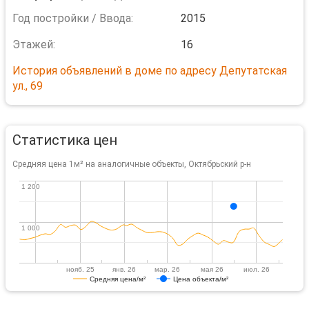
Год постройки / Ввода:
2015
Этажей:
16
История объявлений в доме по адресу Депутатская
ул., 69
Статистика цен
Средняя цена 1м² на аналогичные объекты, Октябрьский р-н
1 200
1 200
1 000
1 000
нояб. 25
янв. 26
мар. 26
мая 26
июл. 26
Средняя цена/м²
Цена объекта/м²