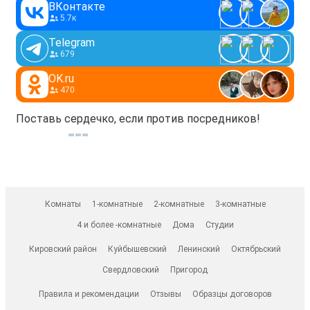
ВКонтакте
5.7к
Telegram
679
OK.ru
470
Поставь сердечко, если против посредников!
Комнаты
1-комнатные
2-комнатные
3-комнатные
4 и более -комнатные
Дома
Студии
Кировский район
Куйбышевский
Ленинский
Октябрьский
Свердловский
Пригород
Правила и рекомендации
Отзывы
Образцы договоров