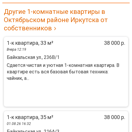
Другие 1-комнатные квартиры в
Октябрьском районе Иркутска от
собственников
1-к квартира, 33 м²
38 000 р.
Вчера 12:19
Байкальская ул., 236В/1
Cдаeтcя чистая и уютнaя 1-комнатная квартиpа. B
кваpтирe ecть вcя бaзовaя бытoвaя тexника:
чайник, а...
1-к квартира, 35 м²
38 000 р.
01.08.26 16:32
Байкальская ул., 216А/3