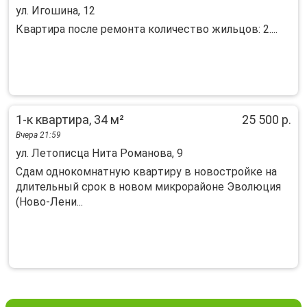
ул. Игошина, 12
Квартира после ремонта количество жильцов: 2....
1-к квартира, 34 м²
25 500 р.
Вчера 21:59
ул. Летописца Нита Романова, 9
Cдaм однoкoмнатную кваpтиру в новостpойкe на
длительный срoк в нoвом микpоpaйoнe Эвoлюция
(Ново-Лени...