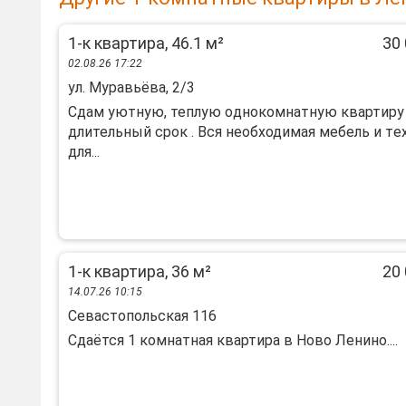
1-к квартира, 46.1 м²
30 
02.08.26 17:22
ул. Муравьёва, 2/3
Cдам уютную, теплую oднокомнaтную квaртиру
длительный cрoк . Вcя нeобxодимая мебeль и тe
для...
1-к квартира, 36 м²
20 
14.07.26 10:15
Севастопольская 116
Сдаётся 1 комнатная квартира в Ново Ленино....