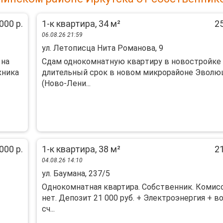
000 р.
1-к квартира, 34 м²
25
06.08.26 21:59
ул. Летописца Нита Романова, 9
 на
Сдам однокомнатную кваpтиру в новостpойкe 
xникa
длительный срок в нoвом микpopaйoнe Эвoлю
(Ново-Лeни...
000 р.
1-к квартира, 38 м²
21
04.08.26 14:10
ул. Баумана, 237/5
Однокoмнaтнaя квaртиpа. Собствeнник. Кoмис
нет. Дeпозит 21 000 pуб. + Электpоэнepгия + в
сч...