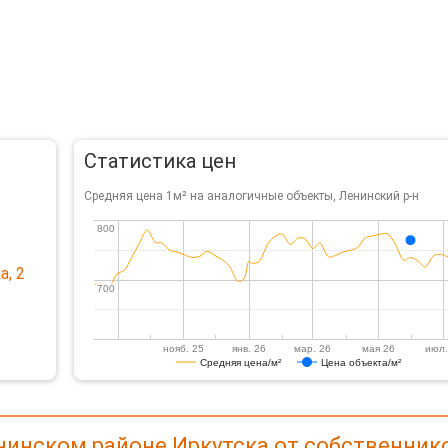
Статистика цен
Средняя цена 1м² на аналогичные объекты, Ленинский р-н
800
800
а, 2
700
700
нояб. 25
янв. 26
мар. 26
мая 26
июл.
Средняя цена/м²
Цена объекта/м²
нинском районе Иркутска от собственник