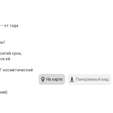
— от года.
ны!
олгий срок,
ся ей.
я" косметический
На карте
Панорамный вид
ния)