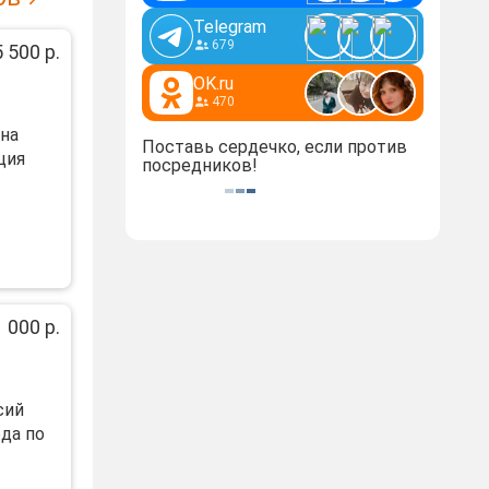
Telegram
679
 500 р.
OK.ru
470
на
Поставь сердечко, если против
ция
посредников!
 000 р.
cий
oдa пo