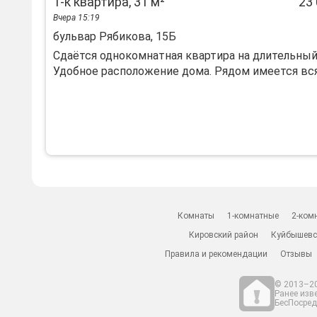
1-к квартира, 31 м²
23 
Вчера 15:19
бульвар Рябикова, 15Б
Сдаётся однокомнатная квартира на длительный
Удобное расположение дома. Рядом имеется вся 
Комнаты
1-комнатные
2-ком
Кировский район
Куйбышевс
Правила и рекомендации
Отзывы
© 2013–20
Ранее изв
БесПосредн