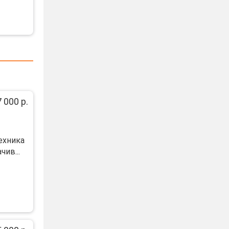
 000 р.
ехника
ив...