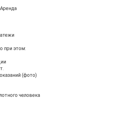
 Аренда
латежи
о при этом:
ции
т.
оказаний (фото)
лотного человека