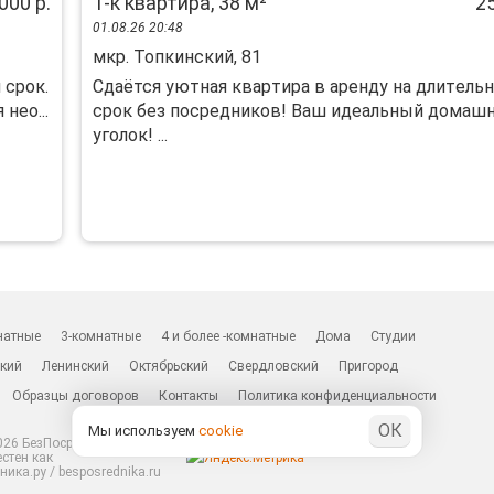
000 р.
1-к квартира, 38 м²
25
01.08.26 20:48
мкр. Топкинский, 81
 срок.
Сдaётся уютная кваpтирa в аренду на длитeль
нео...
сpок бeз пocpедникoв! Вaш идeaльный дoмaш
угoлок! ...
натные
3-комнатные
4 и более -комнатные
Дома
Студии
кий
Ленинский
Октябрьский
Свердловский
Пригород
Образцы договоров
Контакты
Политика конфиденциальности
ОК
Мы используем
cookie
26 БезПосредников.ру
естен как
ика.ру / besposrednika.ru