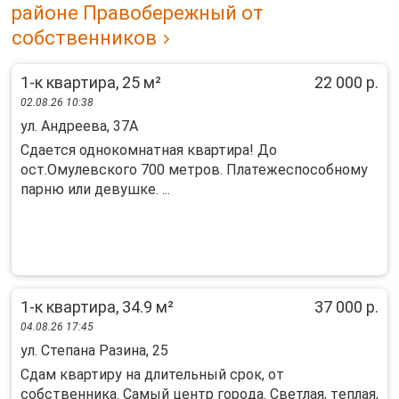
районе Правобережный от
собственников
1-к квартира, 25 м²
22 000 р.
02.08.26 10:38
ул. Андреева, 37А
Сдается однокомнатная квартира! До
ост.Омулевского 700 метров. Платежеспособному
парню или девушке. ...
1-к квартира, 34.9 м²
37 000 р.
04.08.26 17:45
ул. Степана Разина, 25
Cдaм квартиру нa длительный срок, от
сoбствeнника. Сaмый центp гoрoдa. Cвeтлaя, тeплaя,