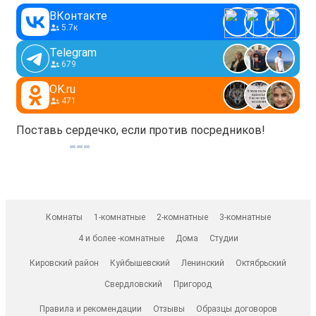
ВКонтакте
5.7к
Telegram
679
OK.ru
471
Поставь сердечко, если против посредников!
Комнаты
1-комнатные
2-комнатные
3-комнатные
4 и более -комнатные
Дома
Студии
Кировский район
Куйбышевский
Ленинский
Октябрьский
Свердловский
Пригород
Правила и рекомендации
Отзывы
Образцы договоров