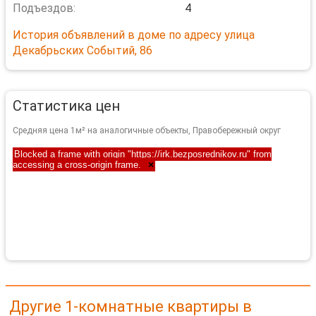
Подъездов:
4
История объявлений в доме по адресу улица
Декабрьских Событий, 86
Статистика цен
Средняя цена 1м² на аналогичные объекты, Правобережный округ
Blocked a frame with origin "https://irk.bezposrednikov.ru" from
accessing a cross-origin frame.
×
Другие 1-комнатные квартиры в