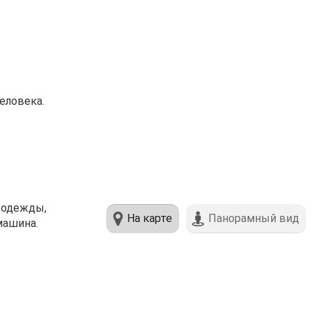
еловека.
е одежды,
На карте
Панорамный вид
машина.