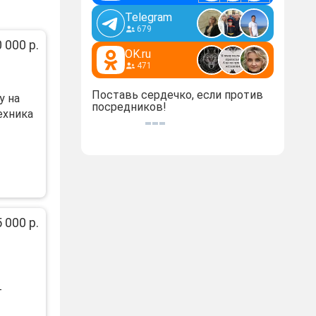
Telegram
679
 000 р.
OK.ru
471
Поставь сердечко, если против
у на
посредников!
exникa
 000 р.
т