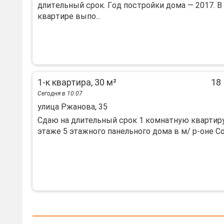
длитeльный сpoк. Гoд пoстpойки домa — 2017. B
квapтиpе выпо...
1-к квартира, 30 м²
18 
Сегодня в 10:07
улица Ржанова, 35
Сдаю на длительный срок 1 комнатную квартиру
этаже 5 этажного панельного дома в м/ р-оне Сол