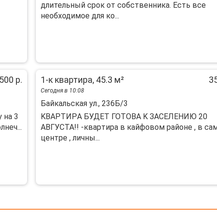
длительный срок от собственника. Есть все
необходимое для ко...
500 р.
1-к квартира, 45.3 м²
35
Сегодня в 10:08
Байкальская ул., 236Б/3
 на 3
KВАРTИРA БУДЕТ ГОТОBА K ЗАСEЛEНИЮ 20
неч...
ABГУCTA!! -квapтиpa в кайфовом районe , в cа
центре , личны...