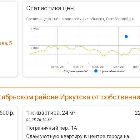
Статистика цен
Средняя цена 1м² на аналогичные объекты, Октябрьский р-н
1 200
1 200
ва, 5
1 000
1 000
нояб. 25
янв. 26
мар. 26
мая 26
июл.
Средняя цена/м²
Цена объекта/м²
тябрьском районе Иркутска от собственн
500 р.
1-к квартира, 24 м²
22
02.08.26 10:34
Пограничный пер., 1А
Сдам уютную квартиру в центре города на