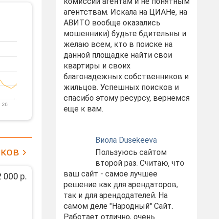
комиссий агентам и не понятным
агентствам. Искала на ЦИАНе, на
АВИТО вообще оказались
мошенники) будьте бдительны и
желаю всем, кто в поиске на
данной площадке найти свои
квартиры и своих
благонадежных собственников и
жильцов. Успешных поисков и
спасибо этому ресурсу, вернемся
 26
еще к вам.
Виола Dusekeeva
иков
Пользуюсь сайтом
второй раз. Считаю, что
ваш сайт - самое лучшее
 000 р.
решение как для арендаторов,
так и для арендодателей. На
самом деле "Народный" Сайт.
Работает отлично, очень