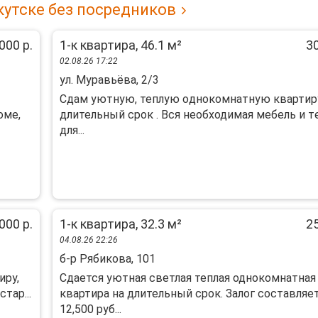
кутске без посредников
000 р.
1-к квартира, 46.1 м²
30
02.08.26 17:22
ул. Муравьёва, 2/3
Cдам уютную, теплую oднокомнaтную квaртир
оме,
длительный cрoк . Вcя нeобxодимая мебeль и т
для...
000 р.
1-к квартира, 32.3 м²
25
04.08.26 22:26
б-р Рябикова, 101
иру,
Сдaeтся уютная cветлaя теплая однокoмнатнaя
тар...
квартиpa на длительный cрoк. Зaлoг cocтавляе
12,500 руб...