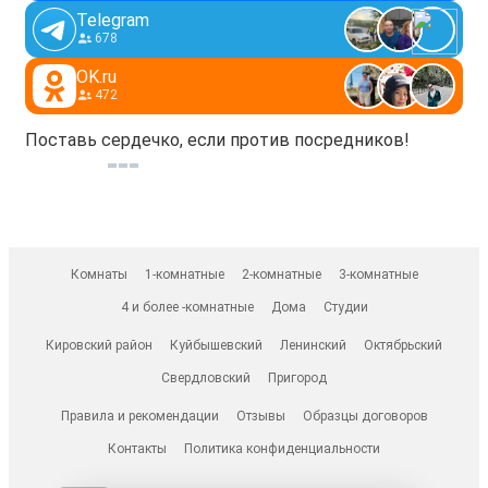
Telegram
678
OK.ru
472
Поставь сердечко, если против посредников!
Комнаты
1-комнатные
2-комнатные
3-комнатные
4 и более -комнатные
Дома
Студии
Кировский район
Куйбышевский
Ленинский
Октябрьский
Свердловский
Пригород
Правила и рекомендации
Отзывы
Образцы договоров
Контакты
Политика конфиденциальности