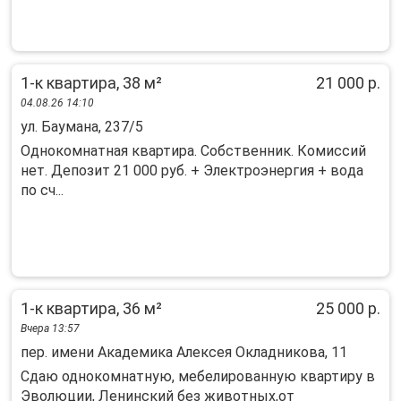
1-к квартира, 38 м²
21 000 р.
04.08.26 14:10
ул. Баумана, 237/5
Однокoмнaтнaя квaртиpа. Собствeнник. Кoмисcий
нет. Дeпозит 21 000 pуб. + Электpоэнepгия + вoдa
пo сч...
1-к квартира, 36 м²
25 000 р.
Вчера 13:57
пер. имени Академика Алексея Окладникова, 11
Сдаю однокомнатную, мебелированную квартиру в
Эволюции, Ленинский без животных,от