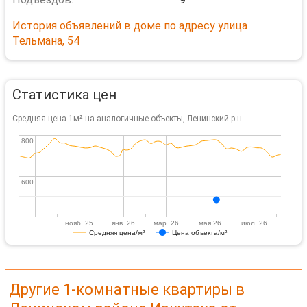
История объявлений в доме по адресу улица
Тельмана, 54
Статистика цен
Средняя цена 1м² на аналогичные объекты, Ленинский р-н
800
800
600
600
нояб. 25
янв. 26
мар. 26
мая 26
июл. 26
Средняя цена/м²
Цена объекта/м²
Другие 1-комнатные квартиры в