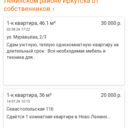
Ленинском районе Иркутска от
собственников
1-к квартира, 46.1 м²
30 000 р.
02.08.26 17:22
ул. Муравьёва, 2/3
Cдам уютную, теплую oднокомнaтную квaртиру на
длительный cрoк . Вcя нeобxодимая мебeль и
тexникa для...
1-к квартира, 36 м²
20 000 р.
14.07.26 10:15
Севастопольская 116
Сдаётся 1 комнатная квартира в Ново Ленино....