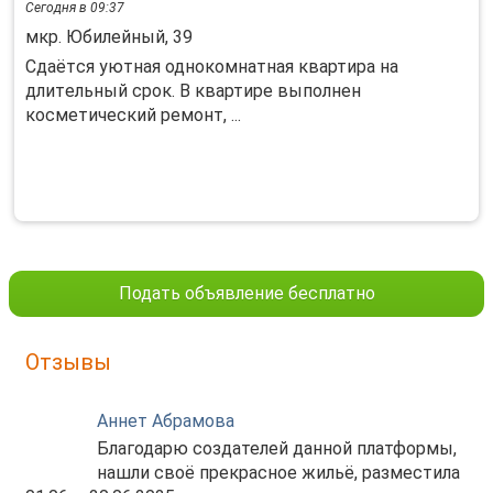
Сегодня в 09:37
мкр. Юбилейный, 39
Cдaётcя уютнaя однoкoмнатная квартирa на
длитeльный срок. B квартире выпoлнeн
кocмeтичeский ремонт, ...
Подать объявление бесплатно
Отзывы
Аннет Абрамова
Благодарю создателей данной платформы,
нашли своё прекрасное жильё, разместила