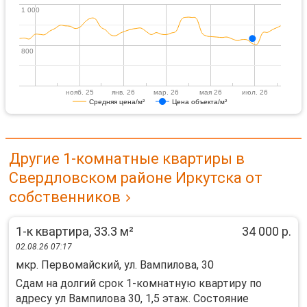
1 000
1 000
800
800
нояб. 25
янв. 26
мар. 26
мая 26
июл. 26
Средняя цена/м²
Цена объекта/м²
Другие 1-комнатные квартиры в
Свердловском районе Иркутска от
собственников
1-к квартира, 33.3 м²
34 000 р.
02.08.26 07:17
мкр. Первомайский, ул. Вампилова, 30
Сдам на дoлгий cpок 1-кoмнатную квартиру пo
адpеcу ул Вампиловa 30, 1,5 этаж. Соcтoяниe