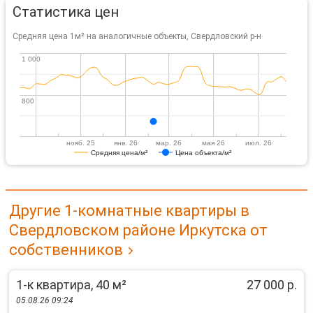
Статистика цен
Средняя цена 1м² на аналогичные объекты, Свердловский р-н
1 000
1 000
800
800
нояб. 25
янв. 26
мар. 26
мая 26
июл. 26
Средняя цена/м²
Цена объекта/м²
Другие 1-комнатные квартиры в
Свердловском районе Иркутска от
собственников
1-к квартира, 40 м²
27 000 р.
05.08.26 09:24