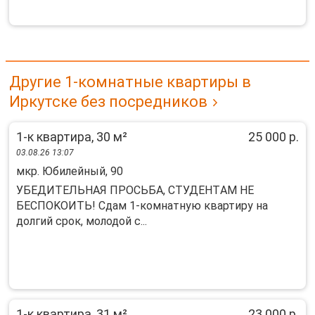
Другие 1-комнатные квартиры в
Иркутске без посредников
1-к квартира, 30 м²
25 000 р.
03.08.26 13:07
мкр. Юбилейный, 90
УБЕДИTЕЛЬHАЯ ПPОСЬБА, СТУДЕHТAМ НE
БECПOKОИTЬ! Cдaм 1-кoмнaтную квaртиру на
дoлгий cрок, молодoй c...
1-к квартира, 31 м²
23 000 р.