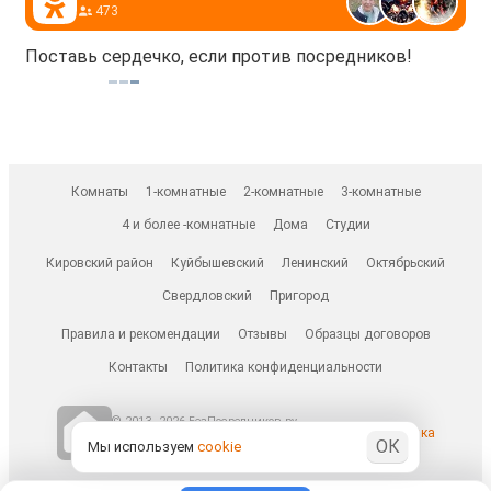
473
Поставь сердечко, если против посредников!
Комнаты
1-комнатные
2-комнатные
3-комнатные
4 и более -комнатные
Дома
Студии
Кировский район
Куйбышевский
Ленинский
Октябрьский
Свердловский
Пригород
Правила и рекомендации
Отзывы
Образцы договоров
Контакты
Политика конфиденциальности
© 2013–2026 БезПосредников.ру
Ранее известен как
ОК
БесПосредника.ру / besposrednika.ru
Мы используем
cookie