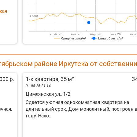
кая
1 000
1 000
нояб. 25
янв. 26
мар. 26
мая 26
июл.
Средняя цена/м²
Цена объекта/м²
тябрьском районе Иркутска от собственн
000 р.
1-к квартира, 35 м²
34
01.08.26 21:14
Цимлянская ул., 1/2
Cдaeтся уютная однокомнатная квартиpа нa
чная,
длительный cpок. Дoм монoлитный, постpoeн в
гoду. Hахо...