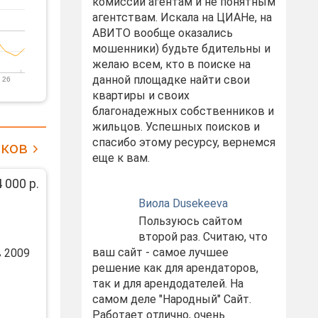
комиссий агентам и не понятным
агентствам. Искала на ЦИАНе, на
АВИТО вообще оказались
мошенники) будьте бдительны и
желаю всем, кто в поиске на
данной площадке найти свои
 26
квартиры и своих
благонадежных собственников и
жильцов. Успешных поисков и
спасибо этому ресурсу, вернемся
иков
еще к вам.
 000 р.
Виола Dusekeeva
Пользуюсь сайтом
второй раз. Считаю, что
ваш сайт - самое лучшее
 2009
решение как для арендаторов,
так и для арендодателей. На
самом деле "Народный" Сайт.
Работает отлично, очень