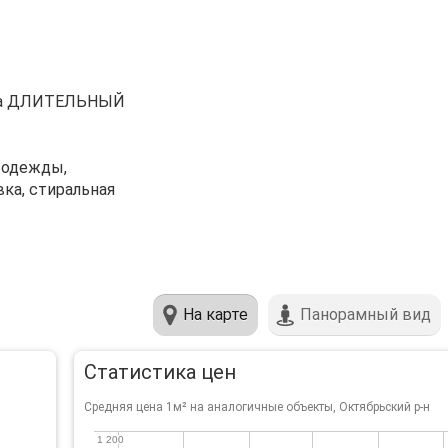
а на ДЛИТЕЛЬНЫЙ
е одежды,
вка, стиральная
На карте
Панорамный вид
Статистика цен
Средняя цена 1м² на аналогичные объекты, Октябрьский р-н
1 200
1 200