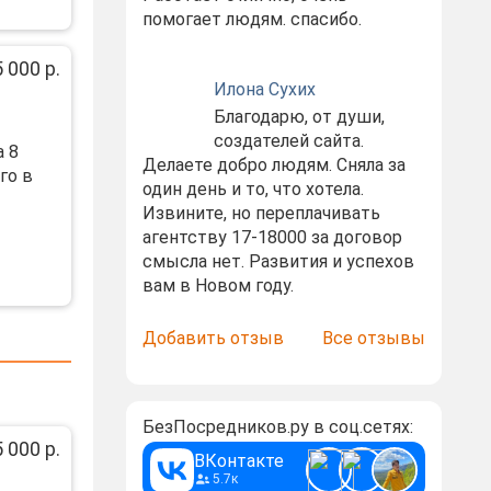
помогает людям. спасибо.
 000 р.
Илона Сухих
Благодарю, от души,
создателей сайта.
 8
Делаете добро людям. Сняла за
го в
один день и то, что хотела.
Извините, но переплачивать
агентству 17-18000 за договор
смысла нет. Развития и успехов
вам в Новом году.
Добавить отзыв
Все отзывы
БезПосредников.ру в соц.сетях:
 000 р.
ВКонтакте
5.7к