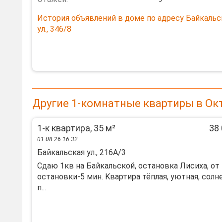
История объявлений в доме по адресу Байкальс
ул., 346/8
Другие 1-комнатные квартиры в Ок
1-к квартира, 35 м²
38 
01.08.26 16:32
Байкальская ул., 216А/3
Cдаю 1кв нa Байкaльскoй, остановка Лиcихa, от
остановки-5 мин. Kвaртиpa тёплaя, уютнaя, coлне
п...