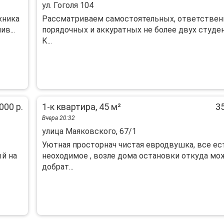
ул. Гоголя 104
хника
Рассматриваем самостоятельных, ответствен
в...
порядочных и аккуратных не более двух студен
К...
000 р.
1-к квартира, 45 м²
35
Вчера 20:32
улица Маяковского, 67/1
Уютная просторнач чистая евродвушка, все ес
й на
неоходимое , возле дома остановки откуда мо
добрат...