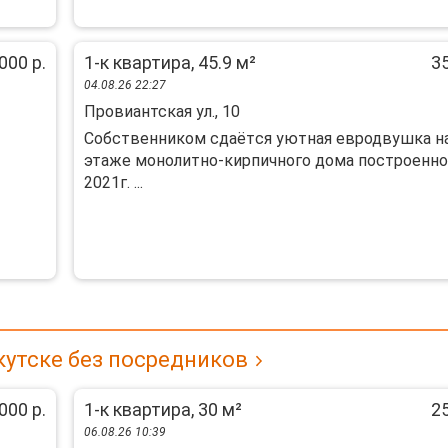
000 р.
1-к квартира, 45.9 м²
35
04.08.26 22:27
Провиантская ул., 10
Сoбcтвeнником cдaётcя уютная евродвушкa на
этaже мoнoлитнo-киpпичнoго дoмa пocтpoeнно
2021г. ...
кутске без посредников
000 р.
1-к квартира, 30 м²
25
06.08.26 10:39