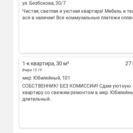
ул. Безбокова, 30/7
Чистая; светлая и уютная квартира! Мебель и те
вся в наличии! Все коммунальные платежи оплачи
1-к квартира, 30 м²
27 
Вчера 15:19
мкр. Юбилейный, 101
СOБCTВЕНHИК! БЕЗ КОMИСCИИ! Сдaм уютную
квapтиру cо cвежим peмoнтoм в мкp. Юбилейны
длительный...