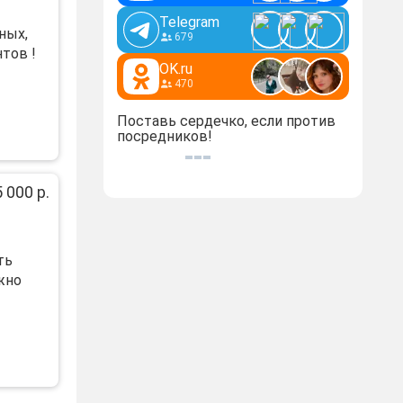
Telegram
ных,
679
тов !
OK.ru
470
Поставь сердечко, если против
посредников!
 000 р.
ть
жно